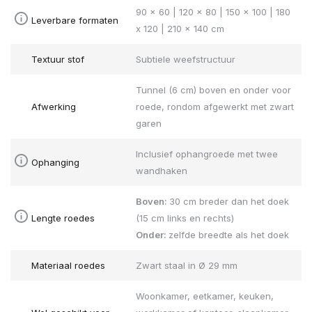
90 x 60 | 120 x 80 | 150 x 100 | 180
Leverbare formaten
x 120 | 210 x 140 cm
Textuur stof
Subtiele weefstructuur
Tunnel (6 cm) boven en onder voor
Afwerking
roede, rondom afgewerkt met zwart
garen
Inclusief ophangroede met twee
Ophanging
wandhaken
Boven:
30 cm breder dan het doek
Lengte roedes
(15 cm links en rechts)
Onder:
zelfde breedte als het doek
Materiaal roedes
Zwart staal in Ø 29 mm
Woonkamer, eetkamer, keuken,