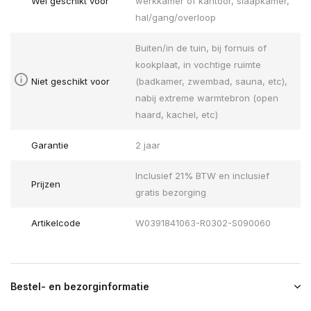
Wel geschikt voor
werkkamer of kantoor, slaapkamer,
hal/gang/overloop
Buiten/in de tuin, bij fornuis of
kookplaat, in vochtige ruimte
Niet geschikt voor
(badkamer, zwembad, sauna, etc),
nabij extreme warmtebron (open
haard, kachel, etc)
Garantie
2 jaar
Inclusief 21% BTW en inclusief
Prijzen
gratis bezorging
Artikelcode
W0391841063-R0302-S090060
Bestel- en bezorginformatie