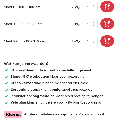
Maat L - 150 x 100 cm
239,-
Maat XL - 180 x 120 cm
289,-
Maat XXL - 210 x 140 cm
349,-
Wat kun je verwachten?
Elk wandkleed
individueel op bestelling
gemaakt
Binnen 5-7 werkdagen
klaar voor bezorging
Gratis verzending
binnen Nederland en België
Zorgvuldig verpakt
en comfortabel thuisbezorgd
Inclusief ophangroede
en klaar om direct op te hangen
Vele blije klanten
gingen je voor - 9+ klantbeoordeling
Achteraf betalen
mogelijk met je Klarna account