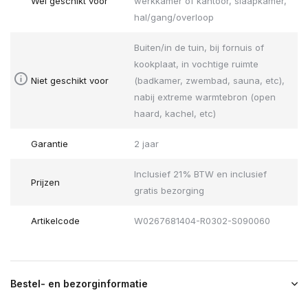
Wel geschikt voor
werkkamer of kantoor, slaapkamer,
hal/gang/overloop
Buiten/in de tuin, bij fornuis of
kookplaat, in vochtige ruimte
Niet geschikt voor
(badkamer, zwembad, sauna, etc),
nabij extreme warmtebron (open
haard, kachel, etc)
Garantie
2 jaar
Inclusief 21% BTW en inclusief
Prijzen
gratis bezorging
Artikelcode
W0267681404-R0302-S090060
Bestel- en bezorginformatie