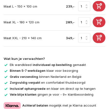
Maat L - 150 x 100 cm
239,-
Maat XL - 180 x 120 cm
289,-
Maat XXL - 210 x 140 cm
349,-
Wat kun je verwachten?
Elk wandkleed
individueel op bestelling
gemaakt
Binnen 5-7 werkdagen
klaar voor bezorging
Gratis verzending
binnen Nederland en België
Zorgvuldig verpakt
en comfortabel thuisbezorgd
Inclusief ophangroede
en klaar om direct op te hangen
Vele blije klanten
gingen je voor - 9+ klantbeoordeling
Achteraf betalen
mogelijk met je Klarna account