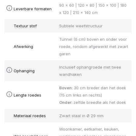
90 x 60 | 120 x 80 | 150 x 100 | 180
Leverbare formaten
x 120 | 210 x 140 cm
Textuur stof
Subtiele weefstructuur
Tunnel (6 cm) boven en onder voor
Afwerking
roede, rondom afgewerkt met zwart
garen
Inclusief ophangroede met twee
Ophanging
wandhaken
Boven:
30 cm breder dan het doek
Lengte roedes
(15 cm links en rechts)
Onder:
zelfde breedte als het doek
Materiaal roedes
Zwart staal in Ø 29 mm
Woonkamer, eetkamer, keuken,