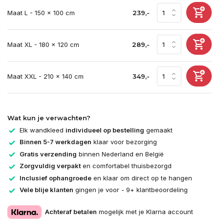
Maat L - 150 x 100 cm
239,-
Maat XL - 180 x 120 cm
289,-
Maat XXL - 210 x 140 cm
349,-
Wat kun je verwachten?
Elk wandkleed
individueel op bestelling
gemaakt
Binnen 5-7 werkdagen
klaar voor bezorging
Gratis verzending
binnen Nederland en België
Zorgvuldig verpakt
en comfortabel thuisbezorgd
Inclusief ophangroede
en klaar om direct op te hangen
Vele blije klanten
gingen je voor - 9+ klantbeoordeling
Achteraf betalen
mogelijk met je Klarna account