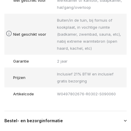
Wel geschikt voor
werkkamer of kantoor, slaapkamer,
hal/gang/overloop
Buiten/in de tuin, bij fornuis of
kookplaat, in vochtige ruimte
Niet geschikt voor
(badkamer, zwembad, sauna, etc),
nabij extreme warmtebron (open
haard, kachel, etc)
Garantie
2 jaar
Inclusief 21% BTW en inclusief
Prijzen
gratis bezorging
Artikelcode
W0497802676-R0302-S090060
Bestel- en bezorginformatie