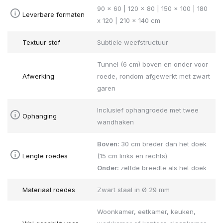
90 x 60 | 120 x 80 | 150 x 100 | 180
Leverbare formaten
x 120 | 210 x 140 cm
Textuur stof
Subtiele weefstructuur
Tunnel (6 cm) boven en onder voor
Afwerking
roede, rondom afgewerkt met zwart
garen
Inclusief ophangroede met twee
Ophanging
wandhaken
Boven:
30 cm breder dan het doek
Lengte roedes
(15 cm links en rechts)
Onder:
zelfde breedte als het doek
Materiaal roedes
Zwart staal in Ø 29 mm
Woonkamer, eetkamer, keuken,