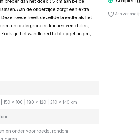
Compleet g
m breder dan het doek (15 cm aan beide
laatsen. Aan de onderzijde zorgt een extra
Aan verlangli
n. Deze roede heeft dezelfde breedte als het
muren en ondergronden kunnen verschillen,
 Zodra je het wandkleed hebt opgehangen,
| 150 x 100 | 180 x 120 | 210 x 140 cm
tuur
en en onder voor roede, rondom
rt garen