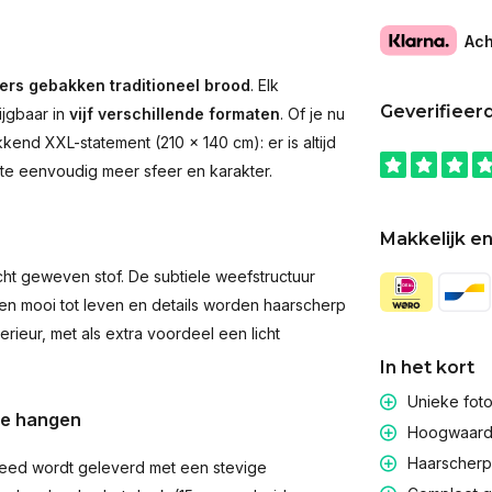
Ach
ers gebakken traditioneel brood
. Elk
Geverifieer
ijgbaar in
vijf verschillende formaten
. Of je nu
end XXL-statement (210 × 140 cm): er is altijd
imte eenvoudig meer sfeer en karakter.
Makkelijk en
t geweven stof. De subtiele weefstructuur
men mooi tot leven en details worden haarscherp
rieur, met als extra voordeel een licht
In het kort
Unieke fot
te hangen
Hoogwaardig
Haarscherpe
eed wordt geleverd met een stevige