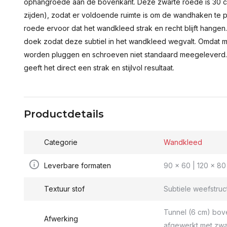
ophangroede aan de bovenkant. Deze zwarte roede is 30 c
zijden), zodat er voldoende ruimte is om de wandhaken te p
roede ervoor dat het wandkleed strak en recht blijft hange
doek zodat deze subtiel in het wandkleed wegvalt. Omdat 
worden pluggen en schroeven niet standaard meegeleverd.
geeft het direct een strak en stijlvol resultaat.
Productdetails
Categorie
Wandkleed
Leverbare formaten
90 x 60 | 120 x 80 
Textuur stof
Subtiele weefstruc
Tunnel (6 cm) bov
Afwerking
afgewerkt met zwa