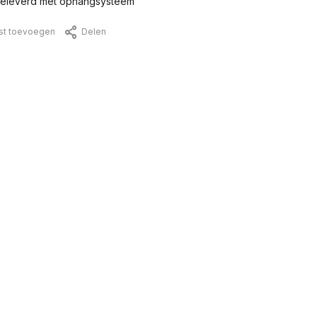
eleverd met ophangsysteem
jst toevoegen
Delen