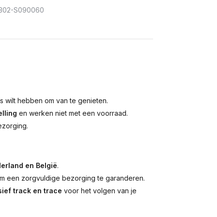
302-S090060
is wilt hebben om van te genieten.
lling
en werken niet met een voorraad.
ezorging.
erland en België
.
 een zorgvuldige bezorging te garanderen.
ief track en trace
voor het volgen van je