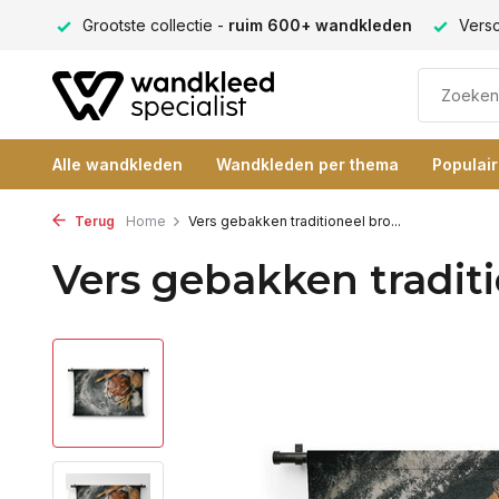
leden
Verschillende formaten -
altijd een passende maat
Alle wandkleden
Wandkleden per thema
Populai
Terug
Home
Vers gebakken traditioneel bro...
Vers gebakken tradit