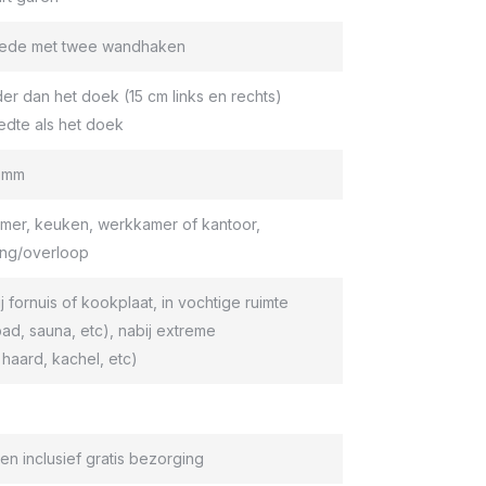
roede met twee wandhaken
er dan het doek (15 cm links en rechts)
edte als het doek
9 mm
er, keuken, werkkamer of kantoor,
ang/overloop
ij fornuis of kookplaat, in vochtige ruimte
d, sauna, etc), nabij extreme
haard, kachel, etc)
en inclusief gratis bezorging