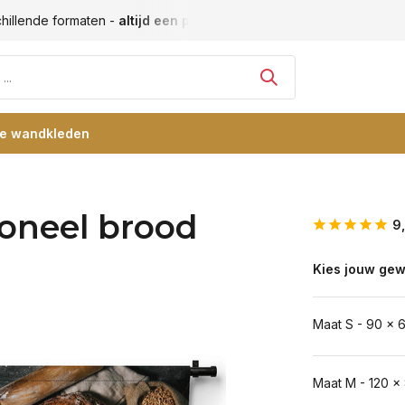
Vele blije klanten -
klantbeoordeling 9+
Grootste collecti
re wandkleden
ioneel brood
9
Kies jouw gew
Maat S - 90 x 
Maat M - 120 x