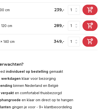
239,-
100 cm
289,-
x 120 cm
349,-
 x 140 cm
verwachten?
leed
individueel op bestelling
gemaakt
7 werkdagen
klaar voor bezorging
zending
binnen Nederland en België
 verpakt
en comfortabel thuisbezorgd
ophangroede
en klaar om direct op te hangen
klanten
gingen je voor - 9+ klantbeoordeling