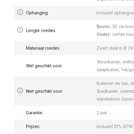
Ophanging
Inclusief ophang
Boven:
30 cm bred
Lengte roedes
Onder:
zelfde bre
Materiaal roedes
Zwart staal in Ø 2
Woonkamer, eetkam
Wel geschikt voor
slaapkamer, hal/g
Buiten/in de tuin, b
Niet geschikt voor
(badkamer, zwemba
warmtebron (open 
Garantie
2 jaar
Prijzen
Inclusief 21% BTW 