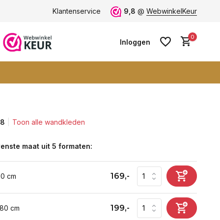
e -
ruim 600+ wandkleden
Klantenservice
9,8
@
WebwinkelKeur
0
Inloggen
,8
Toon alle wandkleden
Account aanmaken
Account aanmaken
enste maat uit 5 formaten:
169,-
60 cm
199,-
 80 cm