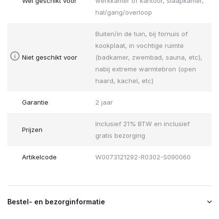
Wel geschikt voor
werkkamer of kantoor, slaapkamer,
hal/gang/overloop
Buiten/in de tuin, bij fornuis of
kookplaat, in vochtige ruimte
Niet geschikt voor
(badkamer, zwembad, sauna, etc),
nabij extreme warmtebron (open
haard, kachel, etc)
Garantie
2 jaar
Inclusief 21% BTW en inclusief
Prijzen
gratis bezorging
Artikelcode
W0073121292-R0302-S090060
Bestel- en bezorginformatie