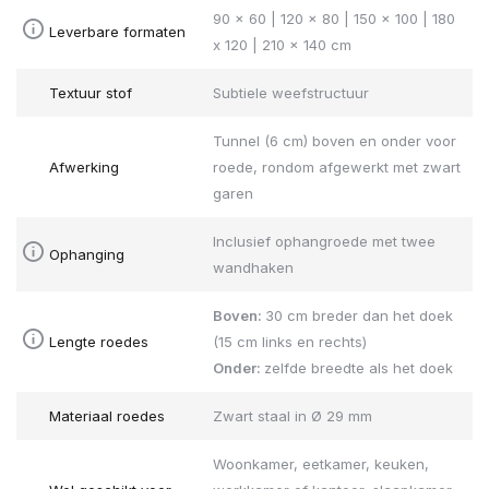
90 x 60 | 120 x 80 | 150 x 100 | 180
Leverbare formaten
x 120 | 210 x 140 cm
Textuur stof
Subtiele weefstructuur
Tunnel (6 cm) boven en onder voor
Afwerking
roede, rondom afgewerkt met zwart
garen
Inclusief ophangroede met twee
Ophanging
wandhaken
Boven:
30 cm breder dan het doek
Lengte roedes
(15 cm links en rechts)
Onder:
zelfde breedte als het doek
Materiaal roedes
Zwart staal in Ø 29 mm
Woonkamer, eetkamer, keuken,