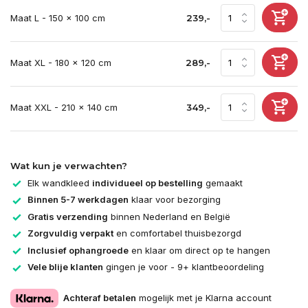
Maat L - 150 x 100 cm
239,-
Maat XL - 180 x 120 cm
289,-
Maat XXL - 210 x 140 cm
349,-
Wat kun je verwachten?
Elk wandkleed
individueel op bestelling
gemaakt
Binnen 5-7 werkdagen
klaar voor bezorging
Gratis verzending
binnen Nederland en België
Zorgvuldig verpakt
en comfortabel thuisbezorgd
Inclusief ophangroede
en klaar om direct op te hangen
Vele blije klanten
gingen je voor - 9+ klantbeoordeling
Achteraf betalen
mogelijk met je Klarna account