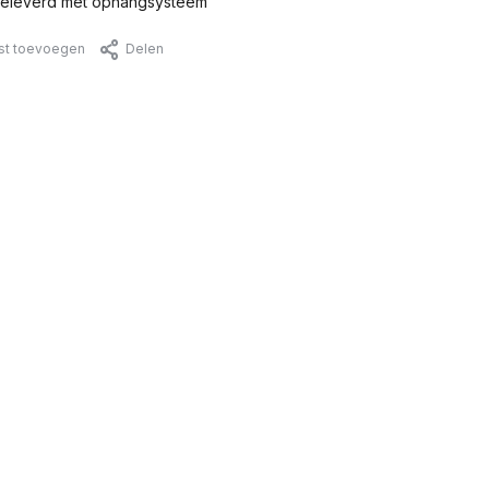
eleverd met ophangsysteem
jst toevoegen
Delen