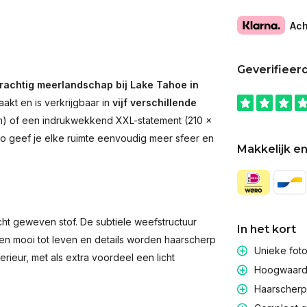
Ach
Geverifieer
rachtig meerlandschap bij Lake Tahoe in
akt en is verkrijgbaar in
vijf verschillende
 cm) of een indrukwekkend XXL-statement (210 ×
. Zo geef je elke ruimte eenvoudig meer sfeer en
Makkelijk en
t geweven stof. De subtiele weefstructuur
In het kort
men mooi tot leven en details worden haarscherp
Unieke fot
rieur, met als extra voordeel een licht
Hoogwaardig
Haarscherpe