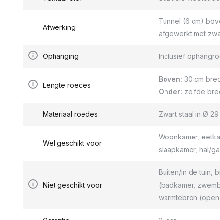
Tunnel (6 cm) bov
Afwerking
afgewerkt met zwa
Ophanging
Inclusief ophang
Boven:
30 cm bred
Lengte roedes
Onder:
zelfde bre
Materiaal roedes
Zwart staal in Ø 2
Woonkamer, eetkam
Wel geschikt voor
slaapkamer, hal/g
Buiten/in de tuin, b
Niet geschikt voor
(badkamer, zwemba
warmtebron (open 