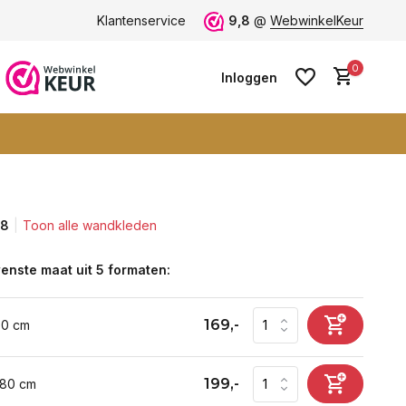
 -
ruim 600+ wandkleden
Klantenservice
9,8
@
WebwinkelKeur
0
Inloggen
,8
Toon alle wandkleden
Account aanmaken
Account aanmaken
enste maat uit 5 formaten:
169,-
60 cm
199,-
 80 cm