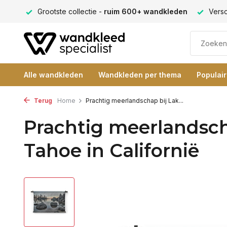
eden
Verschillende formaten -
altijd een passende maat
Alle wandkleden
Wandkleden per thema
Populai
Terug
Home
Prachtig meerlandschap bij Lak...
Prachtig meerlandsch
Tahoe in Californië