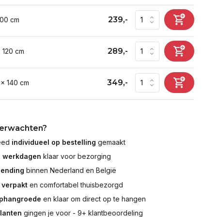
239,-
100 cm
289,-
x 120 cm
349,-
 x 140 cm
verwachten?
leed
individueel op bestelling
gemaakt
7 werkdagen
klaar voor bezorging
zending
binnen Nederland en België
 verpakt
en comfortabel thuisbezorgd
ophangroede
en klaar om direct op te hangen
klanten
gingen je voor - 9+ klantbeoordeling