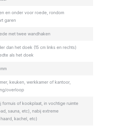
en en onder voor roede, rondom
rt garen
roede met twee wandhaken
er dan het doek (15 cm links en rechts)
edte als het doek
9 mm
er, keuken, werkkamer of kantoor,
ang/overloop
ij fornuis of kookplaat, in vochtige ruimte
d, sauna, etc), nabij extreme
haard, kachel, etc)