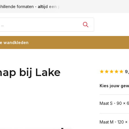
Vele blije klanten -
klantbeoordeling 9+
Grootste collectie
re wandkleden
ap bij Lake
9
Kies jouw gew
Maat S - 90 x 
Maat M - 120 x