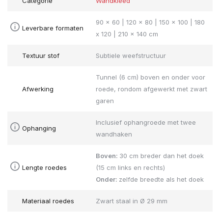
Categorie
Wandkleed
90 x 60 | 120 x 80 | 150 x 100 | 180
Leverbare formaten
x 120 | 210 x 140 cm
Textuur stof
Subtiele weefstructuur
Tunnel (6 cm) boven en onder voor
Afwerking
roede, rondom afgewerkt met zwart
garen
Inclusief ophangroede met twee
Ophanging
wandhaken
Boven:
30 cm breder dan het doek
Lengte roedes
(15 cm links en rechts)
Onder:
zelfde breedte als het doek
Materiaal roedes
Zwart staal in Ø 29 mm