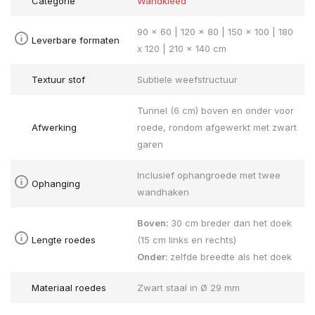
Categorie
Wandkleed
90 x 60 | 120 x 80 | 150 x 100 | 180
Leverbare formaten
x 120 | 210 x 140 cm
Textuur stof
Subtiele weefstructuur
Tunnel (6 cm) boven en onder voor
Afwerking
roede, rondom afgewerkt met zwart
garen
Inclusief ophangroede met twee
Ophanging
wandhaken
Boven:
30 cm breder dan het doek
Lengte roedes
(15 cm links en rechts)
Onder:
zelfde breedte als het doek
Materiaal roedes
Zwart staal in Ø 29 mm