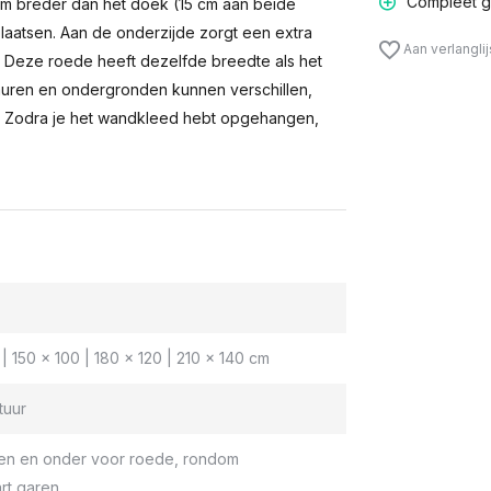
Compleet g
m breder dan het doek (15 cm aan beide
laatsen. Aan de onderzijde zorgt een extra
Aan verlangli
n. Deze roede heeft dezelfde breedte als het
muren en ondergronden kunnen verschillen,
 Zodra je het wandkleed hebt opgehangen,
| 150 x 100 | 180 x 120 | 210 x 140 cm
tuur
en en onder voor roede, rondom
rt garen