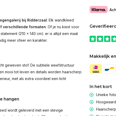
Ach
ogengalerij bij Ridderzaal
. Elk wandkleed
Geverifieer
jf verschillende formaten
. Of je nu kiest voor
atement (210 × 140 cm): er is altijd een maat
udig meer sfeer en karakter.
Makkelijk en
t geweven stof. De subtiele weefstructuur
men mooi tot leven en details worden haarscherp
rieur, met als extra voordeel een licht
In het kort
Unieke fot
te hangen
Hoogwaardig
Haarscherpe
eed wordt geleverd met een stevige