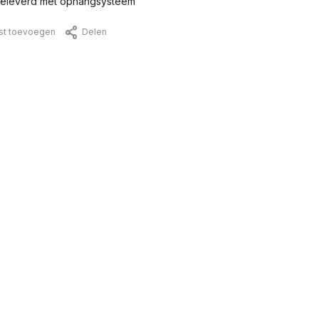
eleverd met ophangsysteem
jst toevoegen
Delen