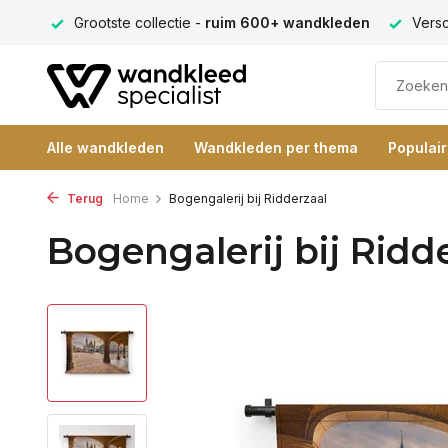
ng 9+
Grootste collectie -
ruim 600+ wandkleden
Versc
Alle wandkleden
Wandkleden per thema
Populai
Terug
Home
Bogengalerij bij Ridderzaal
Bogengalerij bij Ridd