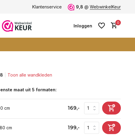
ten -
klantbeoordeling 9+
Klantenservice
Grootste collectie -
9,8
@
WebwinkelKeur
ruim 600+ wa
0
Inloggen
,8
Toon alle wandkleden
Account aanmaken
Account aanmaken
enste maat uit 5 formaten:
169,-
60 cm
199,-
 80 cm