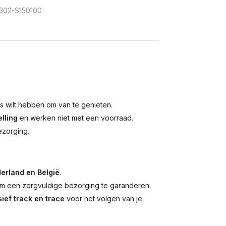
02-S150100
is wilt hebben om van te genieten.
lling
en werken niet met een voorraad.
ezorging.
erland en België
.
 een zorgvuldige bezorging te garanderen.
ief track en trace
voor het volgen van je