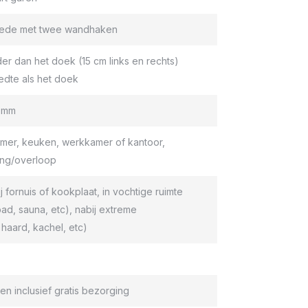
roede met twee wandhaken
er dan het doek (15 cm links en rechts)
edte als het doek
9 mm
er, keuken, werkkamer of kantoor,
ang/overloop
ij fornuis of kookplaat, in vochtige ruimte
d, sauna, etc), nabij extreme
haard, kachel, etc)
en inclusief gratis bezorging