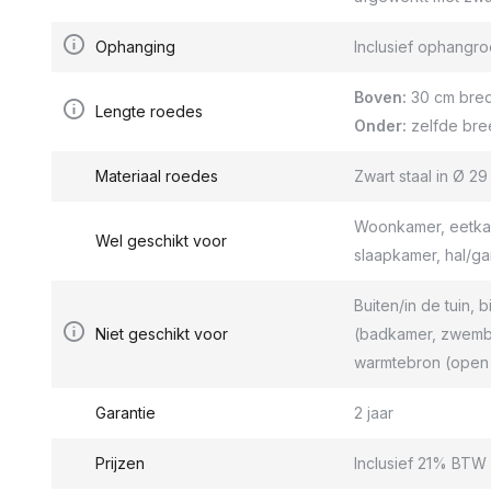
Ophanging
Inclusief ophang
Boven:
30 cm bred
Lengte roedes
Onder:
zelfde bre
Materiaal roedes
Zwart staal in Ø 2
Woonkamer, eetkam
Wel geschikt voor
slaapkamer, hal/g
Buiten/in de tuin, b
Niet geschikt voor
(badkamer, zwemba
warmtebron (open 
Garantie
2 jaar
Prijzen
Inclusief 21% BTW 