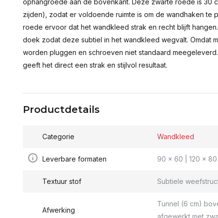
ophangroede aan de bovenkant. Deze zwarte roede is 30 c
zijden), zodat er voldoende ruimte is om de wandhaken te p
roede ervoor dat het wandkleed strak en recht blijft hange
doek zodat deze subtiel in het wandkleed wegvalt. Omdat 
worden pluggen en schroeven niet standaard meegeleverd.
geeft het direct een strak en stijlvol resultaat.
Productdetails
Categorie
Wandkleed
Leverbare formaten
90 x 60 | 120 x 80 
Textuur stof
Subtiele weefstruc
Tunnel (6 cm) bov
Afwerking
afgewerkt met zwa