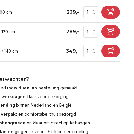
239,-
100 cm
289,-
x 120 cm
349,-
 x 140 cm
verwachten?
leed
individueel op bestelling
gemaakt
7 werkdagen
klaar voor bezorging
zending
binnen Nederland en België
 verpakt
en comfortabel thuisbezorgd
ophangroede
en klaar om direct op te hangen
klanten
gingen je voor - 9+ klantbeoordeling