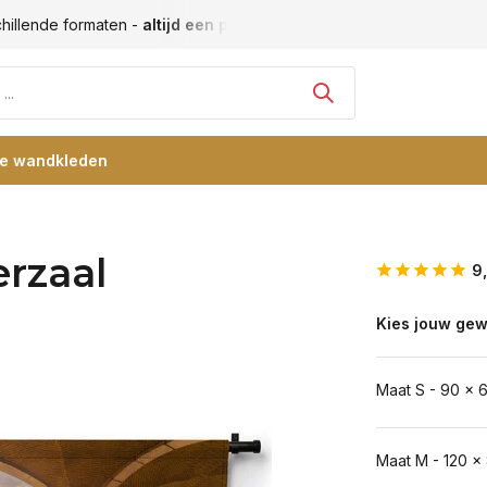
hillende formaten -
altijd een passende maat
Vele blije klan
re wandkleden
erzaal
9
Kies jouw gew
Maat S - 90 x 
Maat M - 120 x