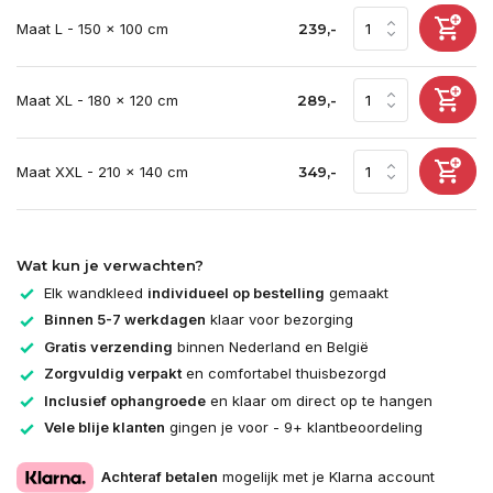
Maat L - 150 x 100 cm
239,-
Maat XL - 180 x 120 cm
289,-
Maat XXL - 210 x 140 cm
349,-
Wat kun je verwachten?
Elk wandkleed
individueel op bestelling
gemaakt
Binnen 5-7 werkdagen
klaar voor bezorging
Gratis verzending
binnen Nederland en België
Zorgvuldig verpakt
en comfortabel thuisbezorgd
Inclusief ophangroede
en klaar om direct op te hangen
Vele blije klanten
gingen je voor - 9+ klantbeoordeling
Achteraf betalen
mogelijk met je Klarna account