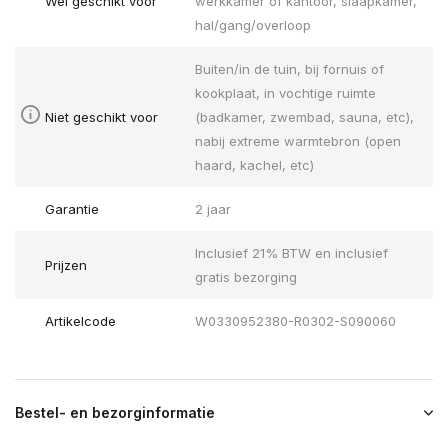
Wel geschikt voor
werkkamer of kantoor, slaapkamer,
hal/gang/overloop
Buiten/in de tuin, bij fornuis of
kookplaat, in vochtige ruimte
Niet geschikt voor
(badkamer, zwembad, sauna, etc),
nabij extreme warmtebron (open
haard, kachel, etc)
Garantie
2 jaar
Inclusief 21% BTW en inclusief
Prijzen
gratis bezorging
Artikelcode
W0330952380-R0302-S090060
Bestel- en bezorginformatie