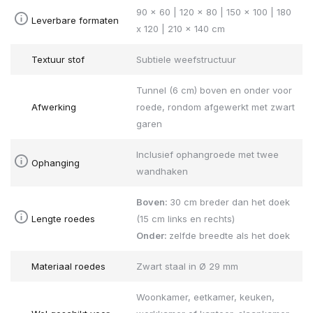
90 x 60 | 120 x 80 | 150 x 100 | 180
Leverbare formaten
x 120 | 210 x 140 cm
Textuur stof
Subtiele weefstructuur
Tunnel (6 cm) boven en onder voor
Afwerking
roede, rondom afgewerkt met zwart
garen
Inclusief ophangroede met twee
Ophanging
wandhaken
Boven:
30 cm breder dan het doek
Lengte roedes
(15 cm links en rechts)
Onder:
zelfde breedte als het doek
Materiaal roedes
Zwart staal in Ø 29 mm
Woonkamer, eetkamer, keuken,