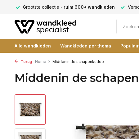
ng 9+
Grootste collectie -
ruim 600+ wandkleden
Versc
Alle wandkleden
Wandkleden per thema
Populai
Terug
Home
Middenin de schapenkudde
Middenin de schape