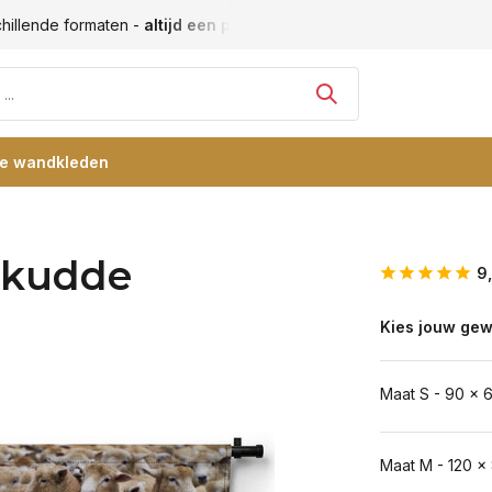
hillende formaten -
altijd een passende maat
Vele blije klan
re wandkleden
nkudde
9
Kies jouw gew
Maat S - 90 x 
Maat M - 120 x