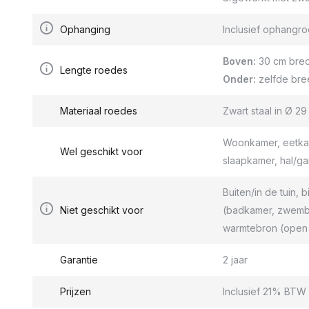
Ophanging
Inclusief ophang
Boven:
30 cm bred
Lengte roedes
Onder:
zelfde bre
Materiaal roedes
Zwart staal in Ø 2
Woonkamer, eetkam
Wel geschikt voor
slaapkamer, hal/g
Buiten/in de tuin, b
Niet geschikt voor
(badkamer, zwemba
warmtebron (open 
Garantie
2 jaar
Prijzen
Inclusief 21% BTW 