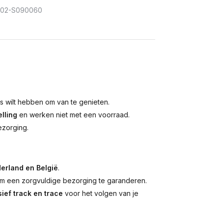
302-S090060
is wilt hebben om van te genieten.
lling
en werken niet met een voorraad.
ezorging.
erland en België
.
 een zorgvuldige bezorging te garanderen.
ief track en trace
voor het volgen van je