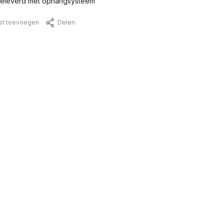
eleverd met ophangsysteem
jst toevoegen
Delen