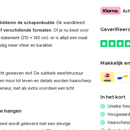
Ach
iddenin de schapenkudde
. Elk wandkleed
Geverifieer
jf verschillende formaten
. Of je nu kiest voor
atement (210 × 140 cm): er is altijd een maat
udig meer sfeer en karakter.
Makkelijk en
t geweven stof. De subtiele weefstructuur
men mooi tot leven en details worden haarscherp
rieur, met als extra voordeel een licht
In het kort
Unieke fot
te hangen
Hoogwaardig
Haarscherpe
eed wordt geleverd met een stevige