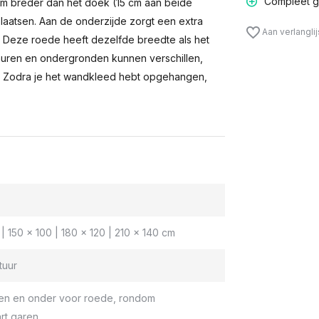
Compleet g
m breder dan het doek (15 cm aan beide
laatsen. Aan de onderzijde zorgt een extra
Aan verlangli
n. Deze roede heeft dezelfde breedte als het
muren en ondergronden kunnen verschillen,
 Zodra je het wandkleed hebt opgehangen,
| 150 x 100 | 180 x 120 | 210 x 140 cm
tuur
en en onder voor roede, rondom
rt garen