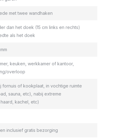
roede met twee wandhaken
er dan het doek (15 cm links en rechts)
edte als het doek
9 mm
er, keuken, werkkamer of kantoor,
ang/overloop
ij fornuis of kookplaat, in vochtige ruimte
d, sauna, etc), nabij extreme
haard, kachel, etc)
en inclusief gratis bezorging