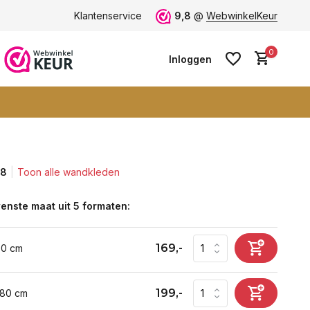
ten -
klantbeoordeling 9+
Klantenservice
Grootste collectie -
9,8
@
WebwinkelKeur
ruim 600+ wa
0
Inloggen
,8
Toon alle wandkleden
Account aanmaken
Account aanmaken
enste maat uit 5 formaten:
169,-
60 cm
199,-
 80 cm