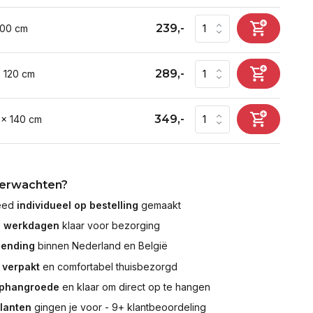
239,-
100 cm
289,-
x 120 cm
349,-
 x 140 cm
verwachten?
leed
individueel op bestelling
gemaakt
7 werkdagen
klaar voor bezorging
zending
binnen Nederland en België
 verpakt
en comfortabel thuisbezorgd
ophangroede
en klaar om direct op te hangen
klanten
gingen je voor - 9+ klantbeoordeling