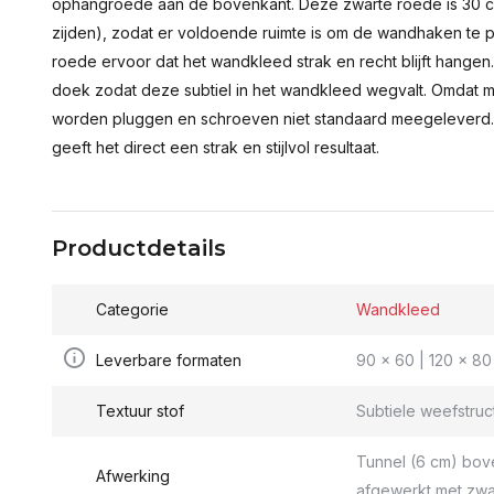
ophangroede aan de bovenkant. Deze zwarte roede is 30 c
zijden), zodat er voldoende ruimte is om de wandhaken te p
roede ervoor dat het wandkleed strak en recht blijft hange
doek zodat deze subtiel in het wandkleed wegvalt. Omdat 
worden pluggen en schroeven niet standaard meegeleverd.
geeft het direct een strak en stijlvol resultaat.
Productdetails
Categorie
Wandkleed
Leverbare formaten
90 x 60 | 120 x 80 
Textuur stof
Subtiele weefstruc
Tunnel (6 cm) bov
Afwerking
afgewerkt met zwa