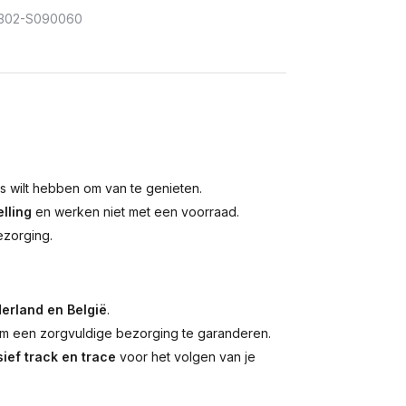
302-S090060
is wilt hebben om van te genieten.
lling
en werken niet met een voorraad.
ezorging.
erland en België
.
 een zorgvuldige bezorging te garanderen.
ief track en trace
voor het volgen van je