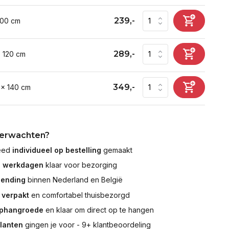
239,-
100 cm
289,-
x 120 cm
349,-
 x 140 cm
verwachten?
leed
individueel op bestelling
gemaakt
7 werkdagen
klaar voor bezorging
zending
binnen Nederland en België
 verpakt
en comfortabel thuisbezorgd
ophangroede
en klaar om direct op te hangen
klanten
gingen je voor - 9+ klantbeoordeling