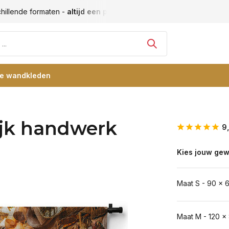
hillende formaten -
altijd een passende maat
Vele blije klan
re wandkleden
jk handwerk
9
Kies jouw gew
Maat S - 90 x 
Maat M - 120 x