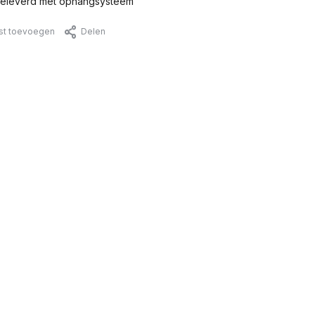
eleverd met ophangsysteem
jst toevoegen
Delen