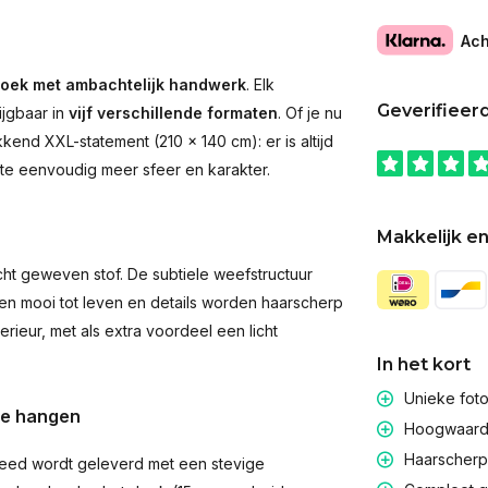
Ach
oek met ambachtelijk handwerk
. Elk
Geverifieer
ijgbaar in
vijf verschillende formaten
. Of je nu
end XXL-statement (210 × 140 cm): er is altijd
imte eenvoudig meer sfeer en karakter.
Makkelijk en
t geweven stof. De subtiele weefstructuur
men mooi tot leven en details worden haarscherp
rieur, met als extra voordeel een licht
In het kort
Unieke fot
te hangen
Hoogwaardig
Haarscherpe
eed wordt geleverd met een stevige