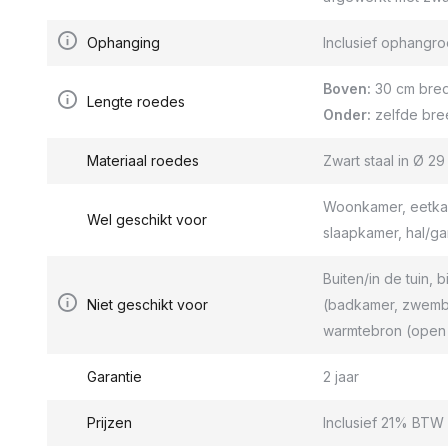
Ophanging
Inclusief ophang
Boven:
30 cm bred
Lengte roedes
Onder:
zelfde bre
Materiaal roedes
Zwart staal in Ø 2
Woonkamer, eetkam
Wel geschikt voor
slaapkamer, hal/g
Buiten/in de tuin, b
Niet geschikt voor
(badkamer, zwemba
warmtebron (open 
Garantie
2 jaar
Prijzen
Inclusief 21% BTW 