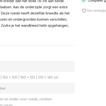
Compleet g
m breder dan het doek (15 cm aan beide
laatsen. Aan de onderzijde zorgt een extra
Aan verlangli
n. Deze roede heeft dezelfde breedte als het
muren en ondergronden kunnen verschillen,
 Zodra je het wandkleed hebt opgehangen,
| 150 x 100 | 180 x 120 | 210 x 140 cm
tuur
en en onder voor roede, rondom
rt garen