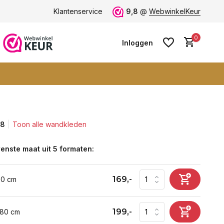
ten -
klantbeoordeling 9+
Klantenservice
Grootste collectie -
9,8
@
WebwinkelKeur
ruim 600+ wa
0
Inloggen
,8
Toon alle wandkleden
Account aanmaken
Account aanmaken
enste maat uit 5 formaten:
169,-
60 cm
199,-
 80 cm