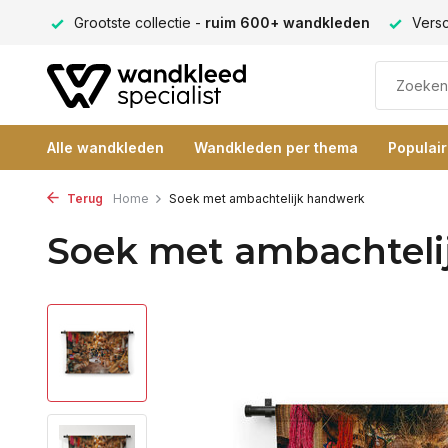
ng 9+
Grootste collectie -
ruim 600+ wandkleden
Versc
Alle wandkleden
Wandkleden per thema
Populai
Terug
Home
Soek met ambachtelijk handwerk
Soek met ambachteli