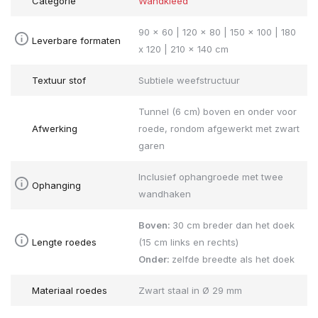
Categorie
Wandkleed
90 x 60 | 120 x 80 | 150 x 100 | 180
Leverbare formaten
x 120 | 210 x 140 cm
Textuur stof
Subtiele weefstructuur
Tunnel (6 cm) boven en onder voor
Afwerking
roede, rondom afgewerkt met zwart
garen
Inclusief ophangroede met twee
Ophanging
wandhaken
Boven:
30 cm breder dan het doek
Lengte roedes
(15 cm links en rechts)
Onder:
zelfde breedte als het doek
Materiaal roedes
Zwart staal in Ø 29 mm