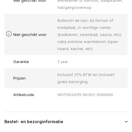
Wel geschikt voor
werkkamer of kantoor, slaapkamer,
hal/gang/overloop
Buiten/in de tuin, bij fornuis of
kookplaat, in vochtige ruimte
Niet geschikt voor
(badkamer, zwembad, sauna, etc),
nabij extreme warmtebron (open
haard, kachel, etc)
Garantie
2 jaar
Inclusief 21% BTW en inclusief
Prijzen
gratis bezorging
Artikelcode
W0113024115-R0302-S090060
Bestel- en bezorginformatie