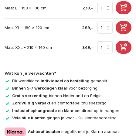
Maat L - 150 x 100 cm
239,-
Maat XL - 180 x 120 cm
289,-
Maat XXL - 210 x 140 cm
349,-
Wat kun je verwachten?
Elk wandkleed
individueel op bestelling
gemaakt
Binnen 5-7 werkdagen
klaar voor bezorging
Gratis verzending
binnen Nederland en België
Zorgvuldig verpakt
en comfortabel thuisbezorgd
Inclusief ophangroede
en klaar om direct op te hangen
Vele blije klanten
gingen je voor - 9+ klantbeoordeling
Achteraf betalen
mogelijk met je Klarna account