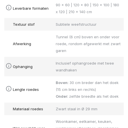
90 x 60 | 120 x 80 | 150 x 100 | 180
Leverbare formaten
x 120 | 210 x 140 cm
Textuur stof
Subtiele weefstructuur
Tunnel (6 cm) boven en onder voor
Afwerking
roede, rondom afgewerkt met zwart
garen
Inclusief ophangroede met twee
Ophanging
wandhaken
Boven:
30 cm breder dan het doek
Lengte roedes
(15 cm links en rechts)
Onder:
zelfde breedte als het doek
Materiaal roedes
Zwart staal in Ø 29 mm
Woonkamer, eetkamer, keuken,