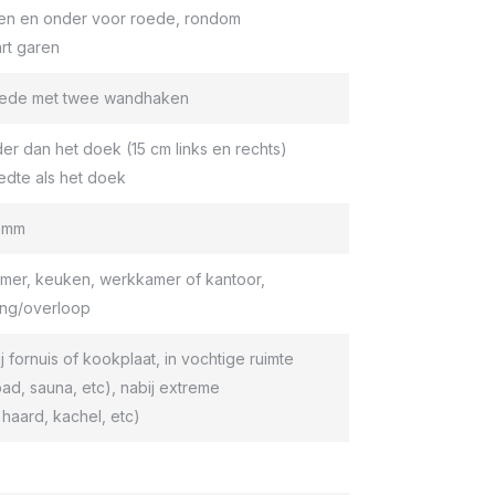
en en onder voor roede, rondom
rt garen
roede met twee wandhaken
er dan het doek (15 cm links en rechts)
edte als het doek
9 mm
er, keuken, werkkamer of kantoor,
ang/overloop
ij fornuis of kookplaat, in vochtige ruimte
d, sauna, etc), nabij extreme
haard, kachel, etc)