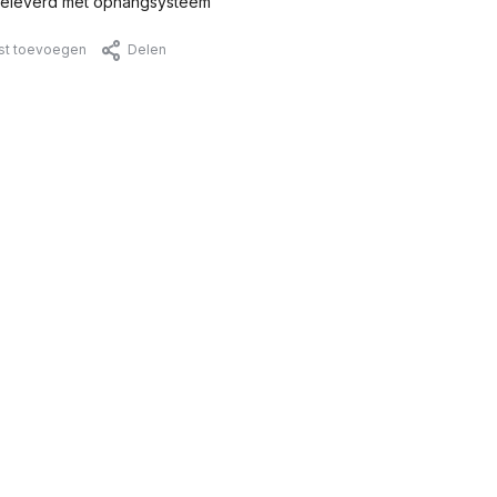
eleverd met ophangsysteem
jst toevoegen
Delen