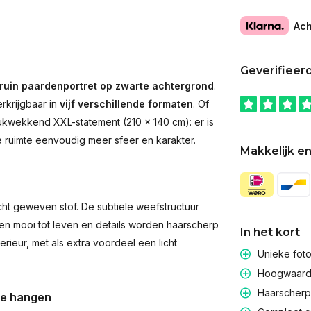
Ach
Geverifieer
ruin paardenportret op zwarte achtergrond
.
rkrijgbaar in
vijf verschillende formaten
. Of
rukwekkend XXL-statement (210 × 140 cm): er is
ke ruimte eenvoudig meer sfeer en karakter.
Makkelijk en
t geweven stof. De subtiele weefstructuur
men mooi tot leven en details worden haarscherp
In het kort
rieur, met als extra voordeel een licht
Unieke fot
Hoogwaardig
Haarscherpe
te hangen