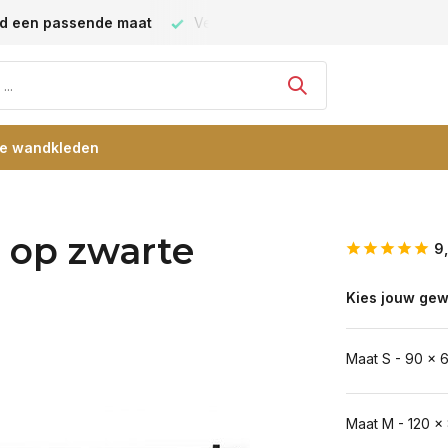
Grootste collectie -
ruim 600+ wandkleden
Verschille
re wandkleden
 op zwarte
9
Kies jouw gew
Maat S - 90 x 
Maat M - 120 x