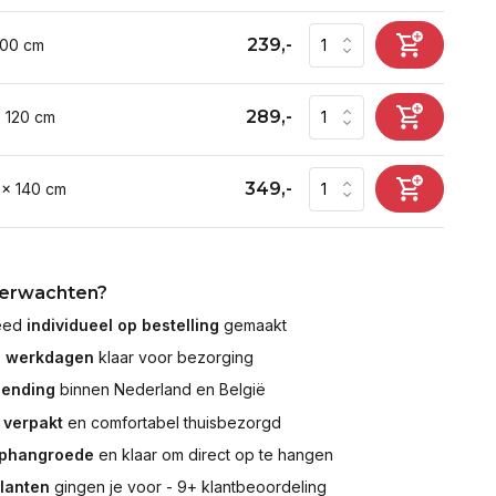
239,-
100 cm
289,-
x 120 cm
349,-
 x 140 cm
verwachten?
leed
individueel op bestelling
gemaakt
7 werkdagen
klaar voor bezorging
zending
binnen Nederland en België
 verpakt
en comfortabel thuisbezorgd
ophangroede
en klaar om direct op te hangen
klanten
gingen je voor - 9+ klantbeoordeling