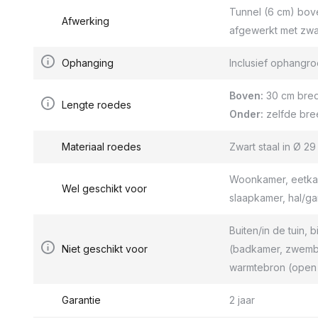
Tunnel (6 cm) bov
Afwerking
afgewerkt met zwa
Ophanging
Inclusief ophang
Boven:
30 cm bred
Lengte roedes
Onder:
zelfde bre
Materiaal roedes
Zwart staal in Ø 2
Woonkamer, eetkam
Wel geschikt voor
slaapkamer, hal/g
Buiten/in de tuin, b
Niet geschikt voor
(badkamer, zwemba
warmtebron (open 
Garantie
2 jaar