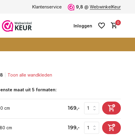
nde formaten -
altijd een passende maat
Klantenservice
9,8
@
WebwinkelKeur
Vele blije klanten -
0
Inloggen
,8
Toon alle wandkleden
Account aanmaken
Account aanmaken
enste maat uit 5 formaten:
169,-
60 cm
199,-
 80 cm