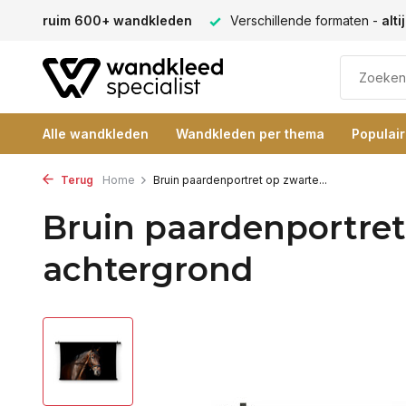
 een passende maat
Vele blije klanten -
klantbeoordeling 9+
Alle wandkleden
Wandkleden per thema
Populai
Terug
Home
Bruin paardenportret op zwarte...
Bruin paardenportret
achtergrond