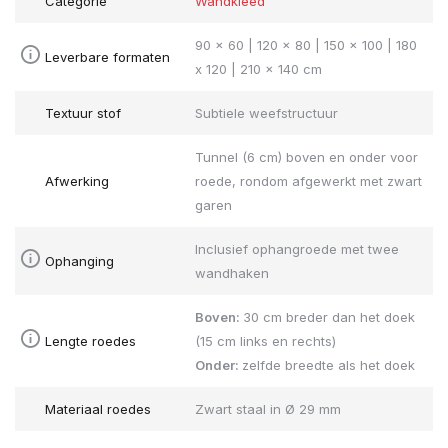
Categorie
Wandkleed
90 x 60 | 120 x 80 | 150 x 100 | 180
Leverbare formaten
x 120 | 210 x 140 cm
Textuur stof
Subtiele weefstructuur
Tunnel (6 cm) boven en onder voor
Afwerking
roede, rondom afgewerkt met zwart
garen
Inclusief ophangroede met twee
Ophanging
wandhaken
Boven:
30 cm breder dan het doek
Lengte roedes
(15 cm links en rechts)
Onder:
zelfde breedte als het doek
Materiaal roedes
Zwart staal in Ø 29 mm