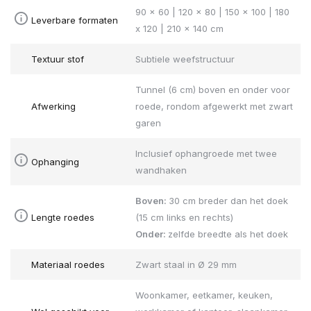
90 x 60 | 120 x 80 | 150 x 100 | 180
Leverbare formaten
x 120 | 210 x 140 cm
Textuur stof
Subtiele weefstructuur
Tunnel (6 cm) boven en onder voor
Afwerking
roede, rondom afgewerkt met zwart
garen
Inclusief ophangroede met twee
Ophanging
wandhaken
Boven:
30 cm breder dan het doek
Lengte roedes
(15 cm links en rechts)
Onder:
zelfde breedte als het doek
Materiaal roedes
Zwart staal in Ø 29 mm
Woonkamer, eetkamer, keuken,