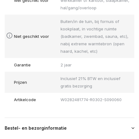
Wel geschikt voor
werkkamer of kantoor, slaapkamer,
hal/gang/overloop
Buiten/in de tuin, bij fornuis of
kookplaat, in vochtige ruimte
Niet geschikt voor
(badkamer, zwembad, sauna, etc),
nabij extreme warmtebron (open
haard, kachel, etc)
Garantie
2 jaar
Inclusief 21% BTW en inclusief
Prijzen
gratis bezorging
Artikelcode
W0282481774-R0302-S090060
Bestel- en bezorginformatie