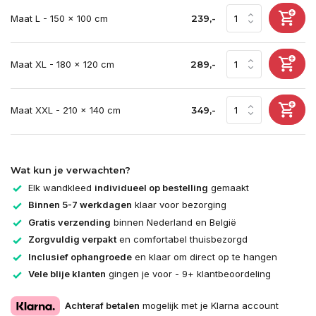
Maat L - 150 x 100 cm
239,-
Maat XL - 180 x 120 cm
289,-
Maat XXL - 210 x 140 cm
349,-
Wat kun je verwachten?
Elk wandkleed
individueel op bestelling
gemaakt
Binnen 5-7 werkdagen
klaar voor bezorging
Gratis verzending
binnen Nederland en België
Zorgvuldig verpakt
en comfortabel thuisbezorgd
Inclusief ophangroede
en klaar om direct op te hangen
Vele blije klanten
gingen je voor - 9+ klantbeoordeling
Achteraf betalen
mogelijk met je Klarna account