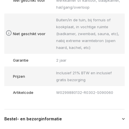
Wel geschikt voor
werkkamer of kantoor, slaapkamer,
hal/gang/overloop
Buiten/in de tuin, bij fornuis of
kookplaat, in vochtige ruimte
Niet geschikt voor
(badkamer, zwembad, sauna, etc),
nabij extreme warmtebron (open
haard, kachel, etc)
Garantie
2 jaar
Inclusief 21% BTW en inclusief
Prijzen
gratis bezorging
Artikelcode
W0299880132-R0302-S090060
Bestel- en bezorginformatie