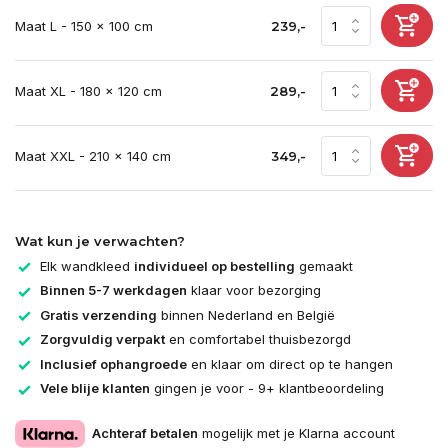
Maat L - 150 x 100 cm
239,-
Maat XL - 180 x 120 cm
289,-
Maat XXL - 210 x 140 cm
349,-
Wat kun je verwachten?
Elk wandkleed
individueel op bestelling
gemaakt
Binnen 5-7 werkdagen
klaar voor bezorging
Gratis verzending
binnen Nederland en België
Zorgvuldig verpakt
en comfortabel thuisbezorgd
Inclusief ophangroede
en klaar om direct op te hangen
Vele blije klanten
gingen je voor - 9+ klantbeoordeling
Achteraf betalen
mogelijk met je Klarna account