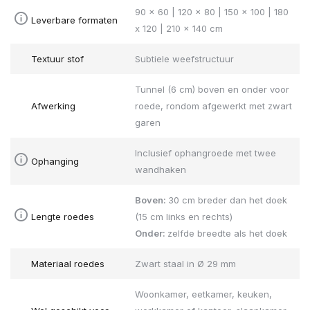
90 x 60 | 120 x 80 | 150 x 100 | 180
Leverbare formaten
x 120 | 210 x 140 cm
Textuur stof
Subtiele weefstructuur
Tunnel (6 cm) boven en onder voor
Afwerking
roede, rondom afgewerkt met zwart
garen
Inclusief ophangroede met twee
Ophanging
wandhaken
Boven:
30 cm breder dan het doek
Lengte roedes
(15 cm links en rechts)
Onder:
zelfde breedte als het doek
Materiaal roedes
Zwart staal in Ø 29 mm
Woonkamer, eetkamer, keuken,