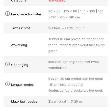
Categorie
Wandkleed
90 x 60 | 120 x 80 | 150 x 100 | 180
Leverbare formaten
x 120 | 210 x 140 cm
Textuur stof
Subtiele weefstructuur
Tunnel (6 cm) boven en onder voor
Afwerking
roede, rondom afgewerkt met zwart
garen
Inclusief ophangroede met twee
Ophanging
wandhaken
Boven:
30 cm breder dan het doek
Lengte roedes
(15 cm links en rechts)
Onder:
zelfde breedte als het doek
Materiaal roedes
Zwart staal in Ø 29 mm