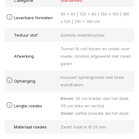
Categorie
Wandkleed
90 x 60 | 120 x 80 | 150 x 100 | 180
Leverbare formaten
x 120 | 210 x 140 cm
Textuur stof
Subtiele weefstructuur
Tunnel (6 cm) boven en onder voor
Afwerking
roede, rondom afgewerkt met zwart
garen
Inclusief ophangroede met twee
Ophanging
wandhaken
Boven:
30 cm breder dan het doek
Lengte roedes
(15 cm links en rechts)
Onder:
zelfde breedte als het doek
Materiaal roedes
Zwart staal in Ø 29 mm