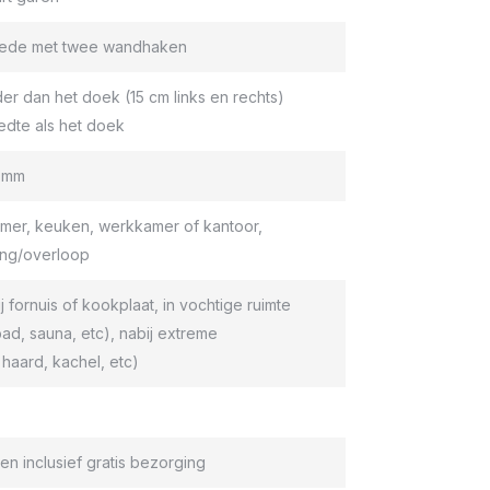
roede met twee wandhaken
er dan het doek (15 cm links en rechts)
edte als het doek
9 mm
er, keuken, werkkamer of kantoor,
ang/overloop
ij fornuis of kookplaat, in vochtige ruimte
d, sauna, etc), nabij extreme
haard, kachel, etc)
en inclusief gratis bezorging