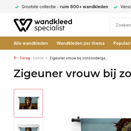
ng 9+
Grootste collectie -
ruim 600+ wandkleden
Versc
Alle wandkleden
Wandkleden per thema
Populai
Terug
Home
Zigeuner vrouw bij zonsonderga...
Zigeuner vrouw bij 