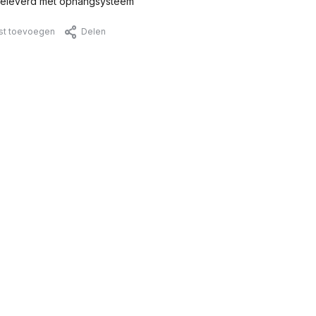
eleverd met ophangsysteem
jst toevoegen
Delen