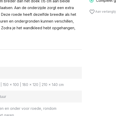
Compleet g
m breder dan het doek (15 cm aan beide
laatsen. Aan de onderzijde zorgt een extra
Aan verlangli
n. Deze roede heeft dezelfde breedte als het
muren en ondergronden kunnen verschillen,
 Zodra je het wandkleed hebt opgehangen,
| 150 x 100 | 180 x 120 | 210 x 140 cm
tuur
en en onder voor roede, rondom
rt garen