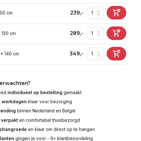
239,-
100 cm
289,-
x 120 cm
349,-
 x 140 cm
verwachten?
leed
individueel op bestelling
gemaakt
7 werkdagen
klaar voor bezorging
zending
binnen Nederland en België
 verpakt
en comfortabel thuisbezorgd
ophangroede
en klaar om direct op te hangen
klanten
gingen je voor - 9+ klantbeoordeling