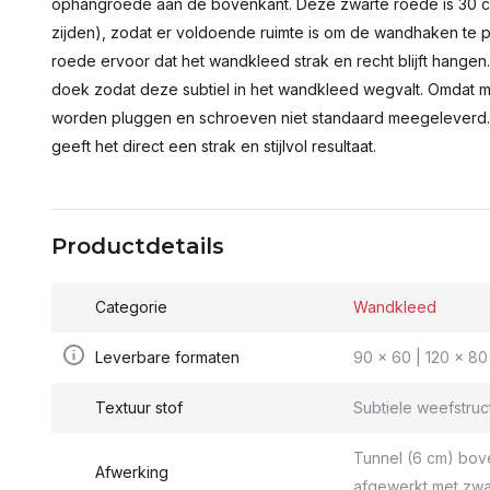
ophangroede aan de bovenkant. Deze zwarte roede is 30 c
zijden), zodat er voldoende ruimte is om de wandhaken te p
roede ervoor dat het wandkleed strak en recht blijft hange
doek zodat deze subtiel in het wandkleed wegvalt. Omdat 
worden pluggen en schroeven niet standaard meegeleverd.
geeft het direct een strak en stijlvol resultaat.
Productdetails
Categorie
Wandkleed
Leverbare formaten
90 x 60 | 120 x 80 
Textuur stof
Subtiele weefstruc
Tunnel (6 cm) bov
Afwerking
afgewerkt met zwa