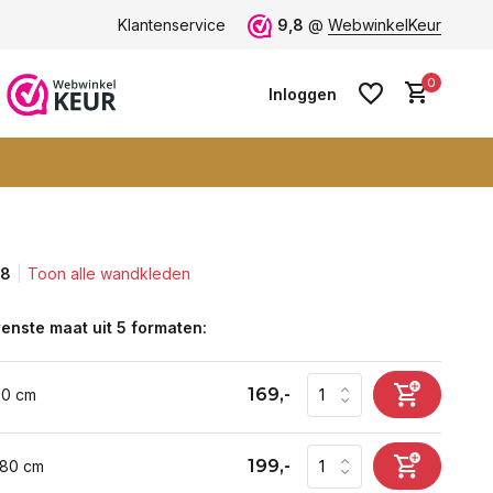
ten -
klantbeoordeling 9+
Klantenservice
Grootste collectie -
9,8
@
WebwinkelKeur
ruim 600+ wa
0
Inloggen
,8
Toon alle wandkleden
Account aanmaken
Account aanmaken
enste maat uit 5 formaten:
169,-
60 cm
199,-
 80 cm