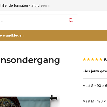
hillende formaten -
altijd een passende maat
Vele blije klan
re wandkleden
zonsondergang
9
Kies jouw gew
Maat S - 90 x 
Maat M - 120 x