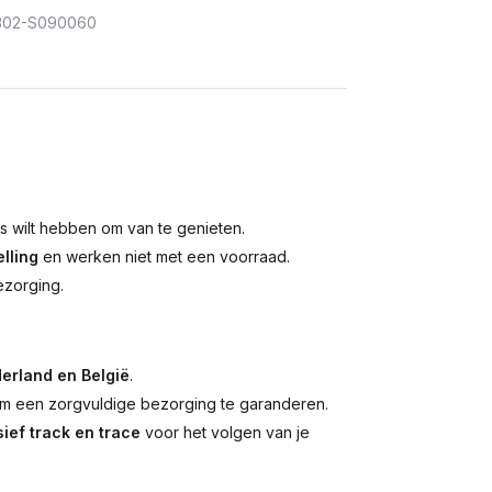
302-S090060
is wilt hebben om van te genieten.
lling
en werken niet met een voorraad.
ezorging.
erland en België
.
 een zorgvuldige bezorging te garanderen.
ief track en trace
voor het volgen van je