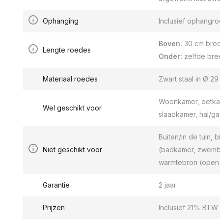
Ophanging
Inclusief ophang
Boven:
30 cm bred
Lengte roedes
Onder:
zelfde bre
Materiaal roedes
Zwart staal in Ø 2
Woonkamer, eetkam
Wel geschikt voor
slaapkamer, hal/g
Buiten/in de tuin, b
Niet geschikt voor
(badkamer, zwemba
warmtebron (open 
Garantie
2 jaar
Prijzen
Inclusief 21% BTW 