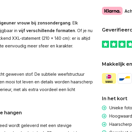
Ach
igeuner vrouw bij zonsondergang
. Elk
Geverifieer
ijgbaar in
vijf verschillende formaten
. Of je nu
end XXL-statement (210 × 140 cm): er is altijd
imte eenvoudig meer sfeer en karakter.
Makkelijk en
t geweven stof. De subtiele weefstructuur
men mooi tot leven en details worden haarscherp
rieur, met als extra voordeel een licht
In het kort
Unieke fot
te hangen
Hoogwaardig
Haarscherpe
eed wordt geleverd met een stevige