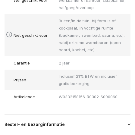
Wel geschikt voor
werkkamer of kantoor, slaapkamer,
hal/gang/overloop
Buiten/in de tuin, bij fornuis of
kookplaat, in vochtige ruimte
Niet geschikt voor
(badkamer, zwembad, sauna, etc),
nabij extreme warmtebron (open
haard, kachel, etc)
Garantie
2 jaar
Inclusief 21% BTW en inclusief
Prijzen
gratis bezorging
Artikelcode
W0332158156-R0302-S090060
Bestel- en bezorginformatie