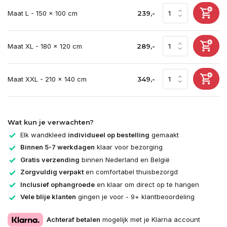
Maat L - 150 x 100 cm
239,-
Maat XL - 180 x 120 cm
289,-
Maat XXL - 210 x 140 cm
349,-
Wat kun je verwachten?
Elk wandkleed
individueel op bestelling
gemaakt
Binnen 5-7 werkdagen
klaar voor bezorging
Gratis verzending
binnen Nederland en België
Zorgvuldig verpakt
en comfortabel thuisbezorgd
Inclusief ophangroede
en klaar om direct op te hangen
Vele blije klanten
gingen je voor - 9+ klantbeoordeling
Achteraf betalen
mogelijk met je Klarna account