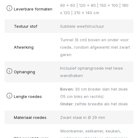
90 x 60 | 120 x 80 | 150 x 100 | 180
Leverbare formaten
x 120 | 210 x 140 cm
Textuur stof
Subtiele weefstructuur
Tunnel (6 cm) boven en onder voor
Afwerking
roede, rondom afgewerkt met zwart
garen
Inclusief ophangroede met twee
Ophanging
wandhaken
Boven:
30 cm breder dan het doek
Lengte roedes
(15 cm links en rechts)
Onder:
zelfde breedte als het doek
Materiaal roedes
Zwart staal in Ø 29 mm
Woonkamer, eetkamer, keuken,