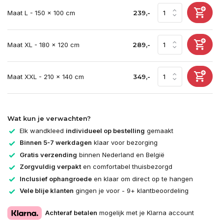
Maat L - 150 x 100 cm
239,-
Maat XL - 180 x 120 cm
289,-
Maat XXL - 210 x 140 cm
349,-
Wat kun je verwachten?
Elk wandkleed
individueel op bestelling
gemaakt
Binnen 5-7 werkdagen
klaar voor bezorging
Gratis verzending
binnen Nederland en België
Zorgvuldig verpakt
en comfortabel thuisbezorgd
Inclusief ophangroede
en klaar om direct op te hangen
Vele blije klanten
gingen je voor - 9+ klantbeoordeling
Achteraf betalen
mogelijk met je Klarna account