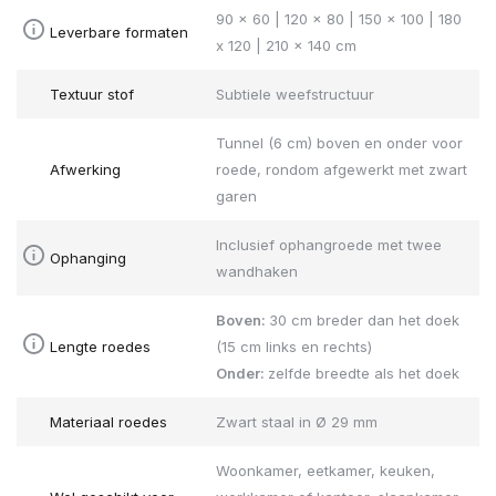
90 x 60 | 120 x 80 | 150 x 100 | 180
Leverbare formaten
x 120 | 210 x 140 cm
Textuur stof
Subtiele weefstructuur
Tunnel (6 cm) boven en onder voor
Afwerking
roede, rondom afgewerkt met zwart
garen
Inclusief ophangroede met twee
Ophanging
wandhaken
Boven:
30 cm breder dan het doek
Lengte roedes
(15 cm links en rechts)
Onder:
zelfde breedte als het doek
Materiaal roedes
Zwart staal in Ø 29 mm
Woonkamer, eetkamer, keuken,