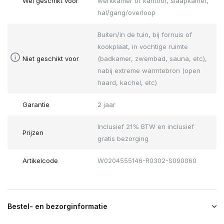
Wel geschikt voor
werkkamer of kantoor, slaapkamer,
hal/gang/overloop
Buiten/in de tuin, bij fornuis of
kookplaat, in vochtige ruimte
Niet geschikt voor
(badkamer, zwembad, sauna, etc),
nabij extreme warmtebron (open
haard, kachel, etc)
Garantie
2 jaar
Inclusief 21% BTW en inclusief
Prijzen
gratis bezorging
Artikelcode
W0204555146-R0302-S090060
Bestel- en bezorginformatie