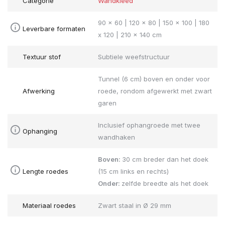
Categorie
Wandkleed
90 x 60 | 120 x 80 | 150 x 100 | 180
Leverbare formaten
x 120 | 210 x 140 cm
Textuur stof
Subtiele weefstructuur
Tunnel (6 cm) boven en onder voor
Afwerking
roede, rondom afgewerkt met zwart
garen
Inclusief ophangroede met twee
Ophanging
wandhaken
Boven:
30 cm breder dan het doek
Lengte roedes
(15 cm links en rechts)
Onder:
zelfde breedte als het doek
Materiaal roedes
Zwart staal in Ø 29 mm