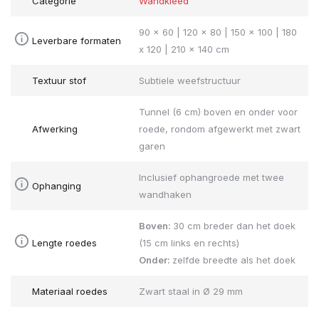
Categorie
Wandkleed
90 x 60 | 120 x 80 | 150 x 100 | 180
Leverbare formaten
x 120 | 210 x 140 cm
Textuur stof
Subtiele weefstructuur
Tunnel (6 cm) boven en onder voor
Afwerking
roede, rondom afgewerkt met zwart
garen
Inclusief ophangroede met twee
Ophanging
wandhaken
Boven:
30 cm breder dan het doek
Lengte roedes
(15 cm links en rechts)
Onder:
zelfde breedte als het doek
Materiaal roedes
Zwart staal in Ø 29 mm