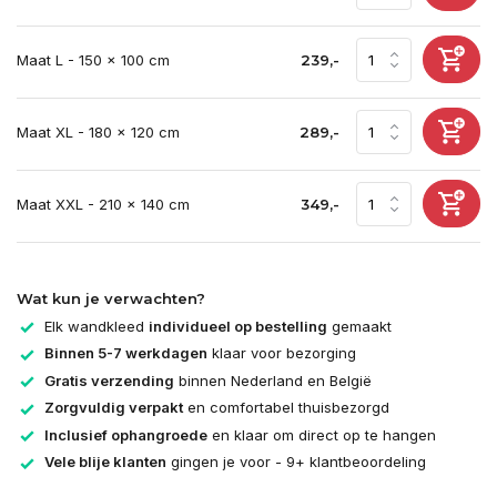
Maat L - 150 x 100 cm
239,-
Maat XL - 180 x 120 cm
289,-
Maat XXL - 210 x 140 cm
349,-
Wat kun je verwachten?
Elk wandkleed
individueel op bestelling
gemaakt
Binnen 5-7 werkdagen
klaar voor bezorging
Gratis verzending
binnen Nederland en België
Zorgvuldig verpakt
en comfortabel thuisbezorgd
Inclusief ophangroede
en klaar om direct op te hangen
Vele blije klanten
gingen je voor - 9+ klantbeoordeling