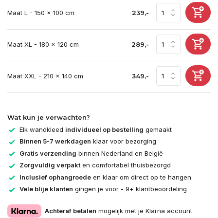
Maat L - 150 x 100 cm
239,-
Maat XL - 180 x 120 cm
289,-
Maat XXL - 210 x 140 cm
349,-
Wat kun je verwachten?
Elk wandkleed
individueel op bestelling
gemaakt
Binnen 5-7 werkdagen
klaar voor bezorging
Gratis verzending
binnen Nederland en België
Zorgvuldig verpakt
en comfortabel thuisbezorgd
Inclusief ophangroede
en klaar om direct op te hangen
Vele blije klanten
gingen je voor - 9+ klantbeoordeling
Achteraf betalen
mogelijk met je Klarna account