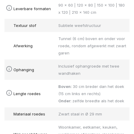
90 x 60 | 120 x 80 | 150 x 100 | 180
Leverbare formaten
x 120 | 210 x 140 cm
Textuur stof
Subtiele weefstructuur
Tunnel (6 cm) boven en onder voor
Afwerking
roede, rondom afgewerkt met zwart
garen
Inclusief ophangroede met twee
Ophanging
wandhaken
Boven:
30 cm breder dan het doek
Lengte roedes
(15 cm links en rechts)
Onder:
zelfde breedte als het doek
Materiaal roedes
Zwart staal in Ø 29 mm
Woonkamer, eetkamer, keuken,