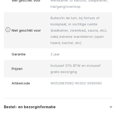
Wel geschikt voor
werkkamer of kantoor, slaapkamer,
hal/gang/overloop
Buiten/in de tuin, bij fornuis of
kookplaat, in vochtige ruimte
Niet geschikt voor
(badkamer, zwembad, sauna, etc),
nabij extreme warmtebron (open
haard, kachel, etc)
Garantie
2 jaar
Inclusief 21% BTW en inclusief
Prijzen
gratis bezorging
Artikelcode
W0529831082-R0302-S090060
Bestel- en bezorginformatie