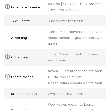
90 x 60 | 120 x 80 | 150 x 100 | 180
Leverbare formaten
x 120 | 210 x 140 cm
Textuur stof
Subtiele weefstructuur
Tunnel (6 cm) boven en onder voor
Afwerking
roede, rondom afgewerkt met zwart
garen
Inclusief ophangroede met twee
Ophanging
wandhaken
Boven:
30 cm breder dan het doek
Lengte roedes
(15 cm links en rechts)
Onder:
zelfde breedte als het doek
Materiaal roedes
Zwart staal in Ø 29 mm
Woonkamer, eetkamer, keuken,