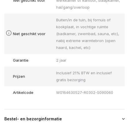
Wel geschikt voor
werkkamer of kantoor, slaapkamer,
hal/gang/overloop
Buiten/in de tuin, bij fornuis of
kookplaat, in vochtige ruimte
Niet geschikt voor
(badkamer, zwembad, sauna, etc),
nabij extreme warmtebron (open
haard, kachel, etc)
Garantie
2 jaar
Inclusief 21% BTW en inclusief
Prijzen
gratis bezorging
Artikelcode
W0164630527-R0302-S090060
Bestel- en bezorginformatie