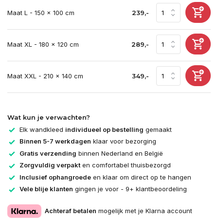
Maat L - 150 x 100 cm
239,-
Maat XL - 180 x 120 cm
289,-
Maat XXL - 210 x 140 cm
349,-
Wat kun je verwachten?
Elk wandkleed
individueel op bestelling
gemaakt
Binnen 5-7 werkdagen
klaar voor bezorging
Gratis verzending
binnen Nederland en België
Zorgvuldig verpakt
en comfortabel thuisbezorgd
Inclusief ophangroede
en klaar om direct op te hangen
Vele blije klanten
gingen je voor - 9+ klantbeoordeling
Achteraf betalen
mogelijk met je Klarna account