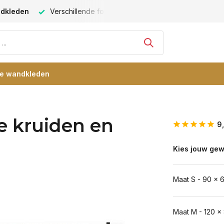
ndkleden
Verschillende formaten -
altijd een passende maat
re wandkleden
ke kruiden en
9
Kies jouw gew
Maat S - 90 x 
Maat M - 120 x