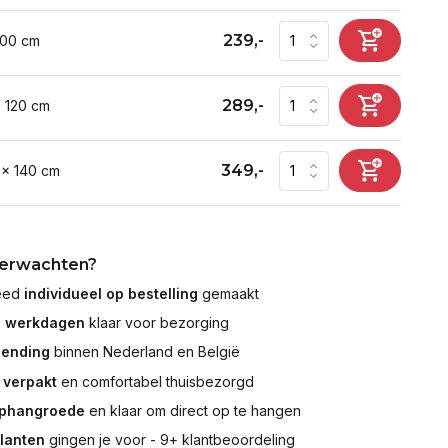
239,-
100 cm
289,-
x 120 cm
349,-
 x 140 cm
verwachten?
leed
individueel op bestelling
gemaakt
7 werkdagen
klaar voor bezorging
zending
binnen Nederland en België
 verpakt
en comfortabel thuisbezorgd
ophangroede
en klaar om direct op te hangen
klanten
gingen je voor - 9+ klantbeoordeling