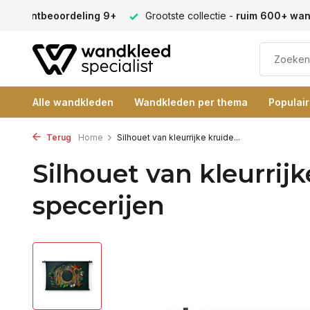
en -
klantbeoordeling 9+
Grootste collectie -
ruim 600+ wa
Alle wandkleden
Wandkleden per thema
Populai
Terug
Home
Silhouet van kleurrijke kruide...
Silhouet van kleurrij
specerijen