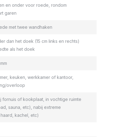
en en onder voor roede, rondom
rt garen
roede met twee wandhaken
er dan het doek (15 cm links en rechts)
edte als het doek
9 mm
er, keuken, werkkamer of kantoor,
ang/overloop
ij fornuis of kookplaat, in vochtige ruimte
d, sauna, etc), nabij extreme
haard, kachel, etc)