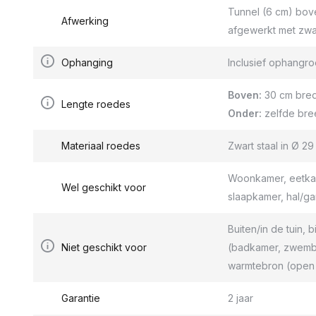
Tunnel (6 cm) bov
Afwerking
afgewerkt met zwa
Ophanging
Inclusief ophang
Boven:
30 cm bred
Lengte roedes
Onder:
zelfde bre
Materiaal roedes
Zwart staal in Ø 2
Woonkamer, eetkam
Wel geschikt voor
slaapkamer, hal/g
Buiten/in de tuin, b
Niet geschikt voor
(badkamer, zwemba
warmtebron (open 
Garantie
2 jaar