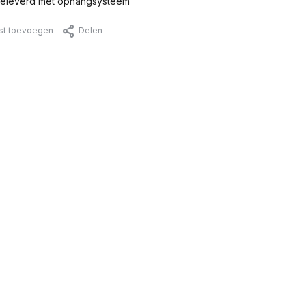
eleverd met ophangsysteem
jst toevoegen
Delen