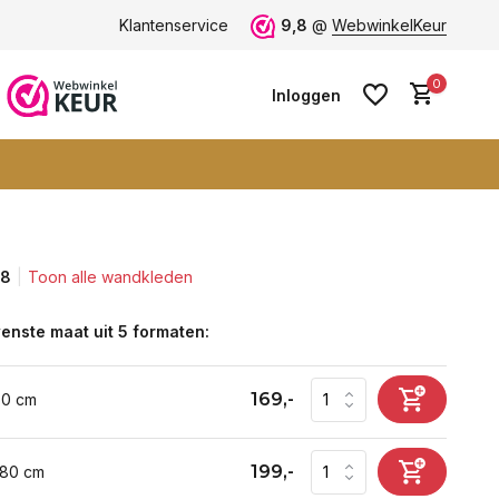
Vele blije klanten -
Klantenservice
klantbeoordeling 9+
9,8
@
WebwinkelKeur
0
Inloggen
,8
Toon alle wandkleden
Account aanmaken
Account aanmaken
enste maat uit 5 formaten:
169,-
60 cm
199,-
 80 cm