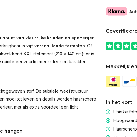
Ach
Geverifieer
ilhouet van kleurrijke kruiden en specerijen
.
rkrijgbaar in
vijf verschillende formaten
. Of
rukwekkend XXL-statement (210 × 140 cm): er is
ke ruimte eenvoudig meer sfeer en karakter.
Makkelijk en
t geweven stof. De subtiele weefstructuur
men mooi tot leven en details worden haarscherp
In het kort
rieur, met als extra voordeel een licht
Unieke fot
Hoogwaardig
Haarscherpe
te hangen