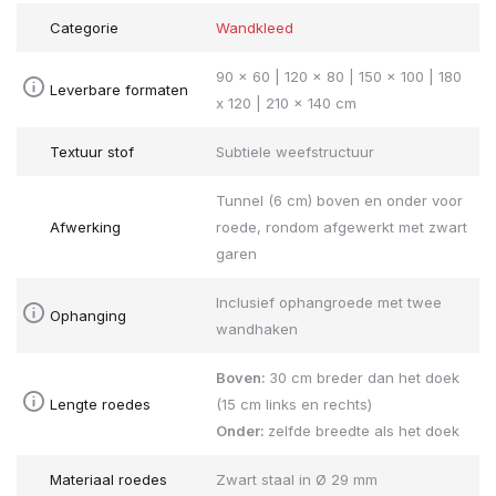
Categorie
Wandkleed
90 x 60 | 120 x 80 | 150 x 100 | 180
Leverbare formaten
x 120 | 210 x 140 cm
Textuur stof
Subtiele weefstructuur
Tunnel (6 cm) boven en onder voor
Afwerking
roede, rondom afgewerkt met zwart
garen
Inclusief ophangroede met twee
Ophanging
wandhaken
Boven:
30 cm breder dan het doek
Lengte roedes
(15 cm links en rechts)
Onder:
zelfde breedte als het doek
Materiaal roedes
Zwart staal in Ø 29 mm