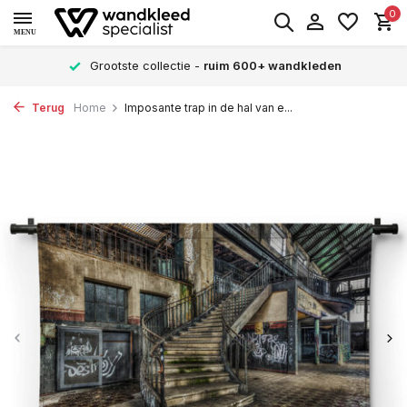
0
MENU
 wandkleden
Verschillende formaten -
altijd een
Terug
Home
Imposante trap in de hal van e...