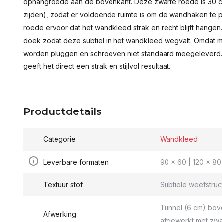
ophangroede aan de bovenkant. Deze zwarte roede is 30 c
zijden), zodat er voldoende ruimte is om de wandhaken te p
roede ervoor dat het wandkleed strak en recht blijft hange
doek zodat deze subtiel in het wandkleed wegvalt. Omdat 
worden pluggen en schroeven niet standaard meegeleverd.
geeft het direct een strak en stijlvol resultaat.
Productdetails
Categorie
Wandkleed
Leverbare formaten
90 x 60 | 120 x 80 
Textuur stof
Subtiele weefstruc
Tunnel (6 cm) bov
Afwerking
afgewerkt met zwa