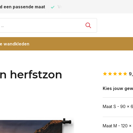
ijd een passende maat
Vele blije klanten -
klantbeoordeling
re wandkleden
in herfstzon
9
Kies jouw gew
Maat S - 90 x 
Maat M - 120 x