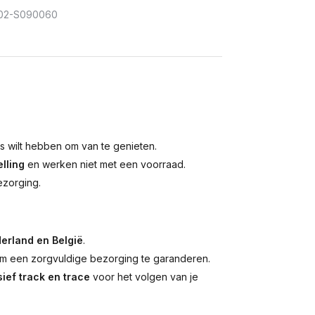
02-S090060
is wilt hebben om van te genieten.
lling
en werken niet met een voorraad.
ezorging.
erland en België
.
 een zorgvuldige bezorging te garanderen.
ief track en trace
voor het volgen van je