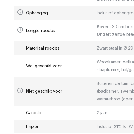
Ophanging
Inclusief ophang
Boven:
30 cm bred
Lengte roedes
Onder:
zelfde bre
Materiaal roedes
Zwart staal in Ø 2
Woonkamer, eetkam
Wel geschikt voor
slaapkamer, hal/g
Buiten/in de tuin, b
Niet geschikt voor
(badkamer, zwemba
warmtebron (open 
Garantie
2 jaar
Prijzen
Inclusief 21% BTW 