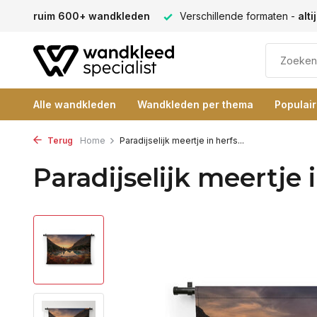
ectie -
ruim 600+ wandkleden
Verschillende formaten -
alt
Alle wandkleden
Wandkleden per thema
Populai
Terug
Home
Paradijselijk meertje in herfs...
Paradijselijk meertje 