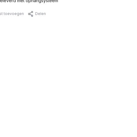
eleverd met ophangsysteem
jst toevoegen
Delen