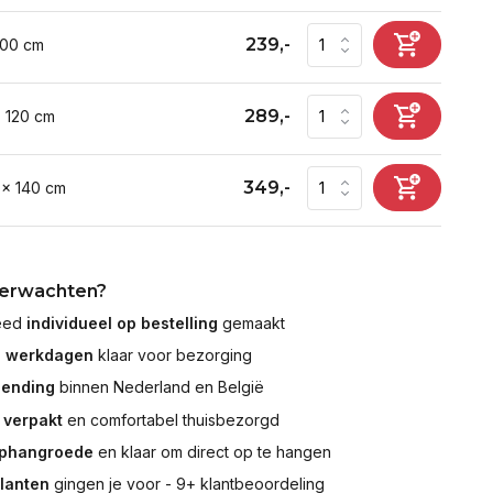
239,-
100 cm
289,-
x 120 cm
349,-
 x 140 cm
verwachten?
leed
individueel op bestelling
gemaakt
7 werkdagen
klaar voor bezorging
zending
binnen Nederland en België
 verpakt
en comfortabel thuisbezorgd
ophangroede
en klaar om direct op te hangen
klanten
gingen je voor - 9+ klantbeoordeling