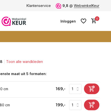
 9+
Klantenservice
9,8
@
WebwinkelKeur
0
Inloggen
,8
Toon alle wandkleden
Account aanmaken
Account aanmaken
enste maat uit 5 formaten:
169,-
60 cm
199,-
 80 cm