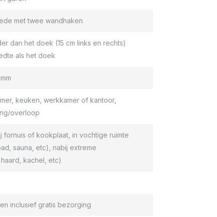
roede met twee wandhaken
er dan het doek (15 cm links en rechts)
edte als het doek
9 mm
er, keuken, werkkamer of kantoor,
ang/overloop
ij fornuis of kookplaat, in vochtige ruimte
d, sauna, etc), nabij extreme
haard, kachel, etc)
en inclusief gratis bezorging