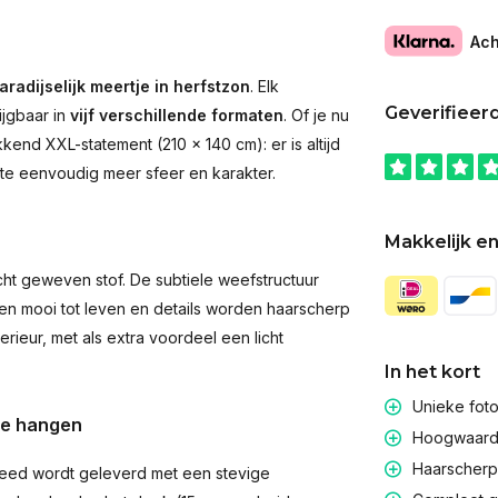
Ach
aradijselijk meertje in herfstzon
. Elk
Geverifieer
ijgbaar in
vijf verschillende formaten
. Of je nu
end XXL-statement (210 × 140 cm): er is altijd
imte eenvoudig meer sfeer en karakter.
Makkelijk en
t geweven stof. De subtiele weefstructuur
men mooi tot leven en details worden haarscherp
rieur, met als extra voordeel een licht
In het kort
Unieke fot
te hangen
Hoogwaardig
Haarscherpe
eed wordt geleverd met een stevige