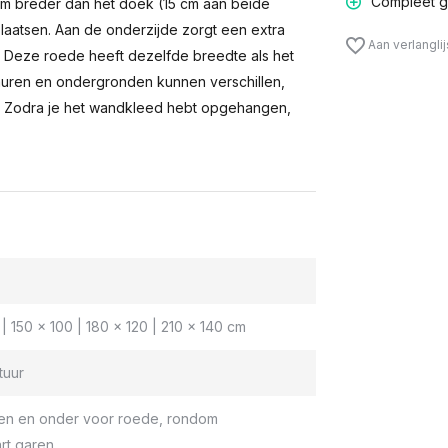
Compleet g
m breder dan het doek (15 cm aan beide
laatsen. Aan de onderzijde zorgt een extra
Aan verlangli
n. Deze roede heeft dezelfde breedte als het
muren en ondergronden kunnen verschillen,
 Zodra je het wandkleed hebt opgehangen,
| 150 x 100 | 180 x 120 | 210 x 140 cm
tuur
en en onder voor roede, rondom
rt garen