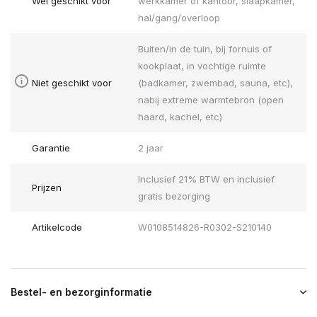
Wel geschikt voor
werkkamer of kantoor, slaapkamer,
hal/gang/overloop
Buiten/in de tuin, bij fornuis of
kookplaat, in vochtige ruimte
Niet geschikt voor
(badkamer, zwembad, sauna, etc),
nabij extreme warmtebron (open
haard, kachel, etc)
Garantie
2 jaar
Inclusief 21% BTW en inclusief
Prijzen
gratis bezorging
Artikelcode
W0108514826-R0302-S210140
Bestel- en bezorginformatie