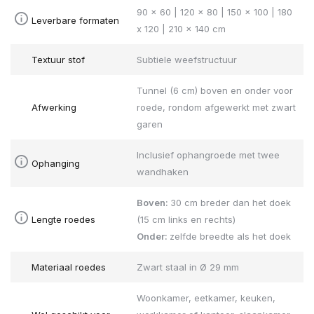
90 x 60 | 120 x 80 | 150 x 100 | 180
Leverbare formaten
x 120 | 210 x 140 cm
Textuur stof
Subtiele weefstructuur
Tunnel (6 cm) boven en onder voor
Afwerking
roede, rondom afgewerkt met zwart
garen
Inclusief ophangroede met twee
Ophanging
wandhaken
Boven:
30 cm breder dan het doek
Lengte roedes
(15 cm links en rechts)
Onder:
zelfde breedte als het doek
Materiaal roedes
Zwart staal in Ø 29 mm
Woonkamer, eetkamer, keuken,