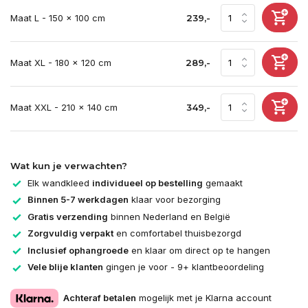
Maat L - 150 x 100 cm
239,-
Maat XL - 180 x 120 cm
289,-
Maat XXL - 210 x 140 cm
349,-
Wat kun je verwachten?
Elk wandkleed
individueel op bestelling
gemaakt
Binnen 5-7 werkdagen
klaar voor bezorging
Gratis verzending
binnen Nederland en België
Zorgvuldig verpakt
en comfortabel thuisbezorgd
Inclusief ophangroede
en klaar om direct op te hangen
Vele blije klanten
gingen je voor - 9+ klantbeoordeling
Achteraf betalen
mogelijk met je Klarna account