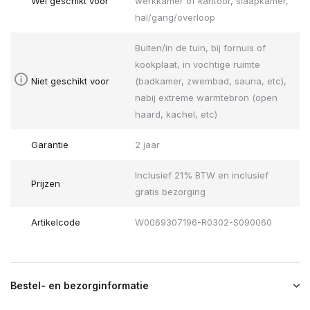
Wel geschikt voor
werkkamer of kantoor, slaapkamer,
hal/gang/overloop
Buiten/in de tuin, bij fornuis of
kookplaat, in vochtige ruimte
Niet geschikt voor
(badkamer, zwembad, sauna, etc),
nabij extreme warmtebron (open
haard, kachel, etc)
Garantie
2 jaar
Inclusief 21% BTW en inclusief
Prijzen
gratis bezorging
Artikelcode
W0069307196-R0302-S090060
Bestel- en bezorginformatie