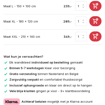
Maat L - 150 x 100 cm
239,-
Maat XL - 180 x 120 cm
289,-
Maat XXL - 210 x 140 cm
349,-
Wat kun je verwachten?
Elk wandkleed
individueel op bestelling
gemaakt
Binnen 5-7 werkdagen
klaar voor bezorging
Gratis verzending
binnen Nederland en België
Zorgvuldig verpakt
en comfortabel thuisbezorgd
Inclusief ophangroede
en klaar om direct op te hangen
Vele blije klanten
gingen je voor - 9+ klantbeoordeling
Achteraf betalen
mogelijk met je Klarna account