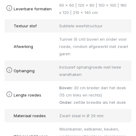
90 x 60 | 120 x 80 | 150 x 100 | 180
Leverbare formaten
x 120 | 210 x 140 cm
Textuur stof
Subtiele weefstructuur
Tunnel (6 cm) boven en onder voor
Afwerking
roede, rondom afgewerkt met zwart
garen
Inclusief ophangroede met twee
Ophanging
wandhaken
Boven:
30 cm breder dan het doek
Lengte roedes
(15 cm links en rechts)
Onder:
zelfde breedte als het doek
Materiaal roedes
Zwart staal in Ø 29 mm
Woonkamer, eetkamer, keuken,