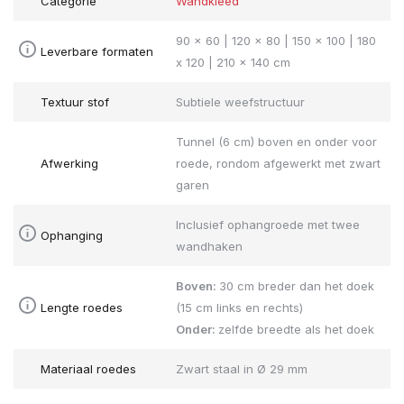
Categorie
Wandkleed
90 x 60 | 120 x 80 | 150 x 100 | 180
Leverbare formaten
x 120 | 210 x 140 cm
Textuur stof
Subtiele weefstructuur
Tunnel (6 cm) boven en onder voor
Afwerking
roede, rondom afgewerkt met zwart
garen
Inclusief ophangroede met twee
Ophanging
wandhaken
Boven:
30 cm breder dan het doek
Lengte roedes
(15 cm links en rechts)
Onder:
zelfde breedte als het doek
Materiaal roedes
Zwart staal in Ø 29 mm