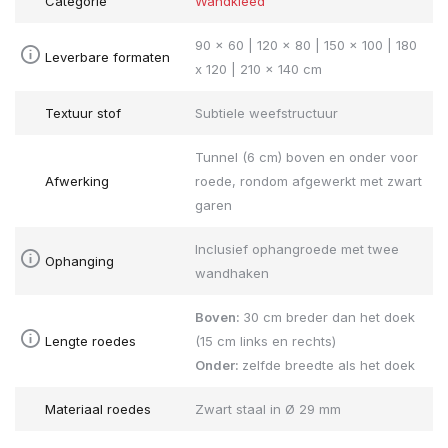
Categorie
Wandkleed
90 x 60 | 120 x 80 | 150 x 100 | 180
Leverbare formaten
x 120 | 210 x 140 cm
Textuur stof
Subtiele weefstructuur
Tunnel (6 cm) boven en onder voor
Afwerking
roede, rondom afgewerkt met zwart
garen
Inclusief ophangroede met twee
Ophanging
wandhaken
Boven:
30 cm breder dan het doek
Lengte roedes
(15 cm links en rechts)
Onder:
zelfde breedte als het doek
Materiaal roedes
Zwart staal in Ø 29 mm