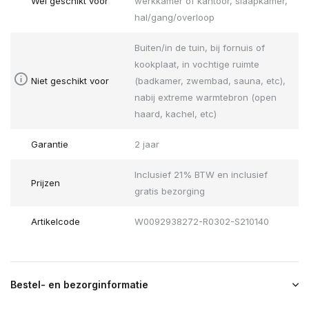
Wel geschikt voor
werkkamer of kantoor, slaapkamer,
hal/gang/overloop
Buiten/in de tuin, bij fornuis of
kookplaat, in vochtige ruimte
Niet geschikt voor
(badkamer, zwembad, sauna, etc),
nabij extreme warmtebron (open
haard, kachel, etc)
Garantie
2 jaar
Inclusief 21% BTW en inclusief
Prijzen
gratis bezorging
Artikelcode
W0092938272-R0302-S210140
Bestel- en bezorginformatie