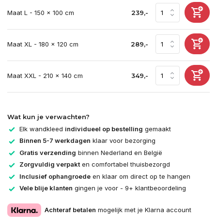
Maat L - 150 x 100 cm
239,-
Maat XL - 180 x 120 cm
289,-
Maat XXL - 210 x 140 cm
349,-
Wat kun je verwachten?
Elk wandkleed
individueel op bestelling
gemaakt
Binnen 5-7 werkdagen
klaar voor bezorging
Gratis verzending
binnen Nederland en België
Zorgvuldig verpakt
en comfortabel thuisbezorgd
Inclusief ophangroede
en klaar om direct op te hangen
Vele blije klanten
gingen je voor - 9+ klantbeoordeling
Achteraf betalen
mogelijk met je Klarna account