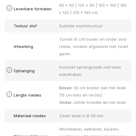
90 x 60 | 120 x 80 | 150 x 100 | 180
Leverbare formaten
x 120 | 210 x 140 cm
Textuur stof
Subtiele weefstructuur
Tunnel (6 cm) boven en onder voor
Afwerking
roede, rondom afgewerkt met zwart
garen
Inclusief ophangroede met twee
Ophanging
wandhaken
Boven:
30 cm breder dan het doek
Lengte roedes
(15 cm links en rechts)
Onder:
zelfde breedte als het doek
Materiaal roedes
Zwart staal in Ø 29 mm
Woonkamer, eetkamer, keuken,