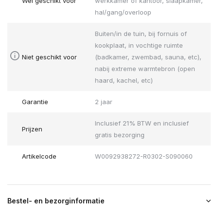
Wel geschikt voor
werkkamer of kantoor, slaapkamer,
hal/gang/overloop
Buiten/in de tuin, bij fornuis of
kookplaat, in vochtige ruimte
Niet geschikt voor
(badkamer, zwembad, sauna, etc),
nabij extreme warmtebron (open
haard, kachel, etc)
Garantie
2 jaar
Inclusief 21% BTW en inclusief
Prijzen
gratis bezorging
Artikelcode
W0092938272-R0302-S090060
Bestel- en bezorginformatie