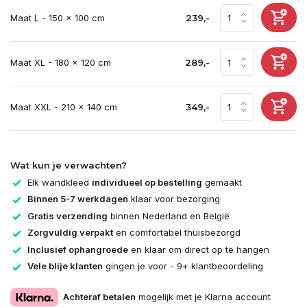
Maat L - 150 x 100 cm
239,-
Maat XL - 180 x 120 cm
289,-
Maat XXL - 210 x 140 cm
349,-
Wat kun je verwachten?
Elk wandkleed
individueel op bestelling
gemaakt
Binnen 5-7 werkdagen
klaar voor bezorging
Gratis verzending
binnen Nederland en België
Zorgvuldig verpakt
en comfortabel thuisbezorgd
Inclusief ophangroede
en klaar om direct op te hangen
Vele blije klanten
gingen je voor - 9+ klantbeoordeling
Achteraf betalen
mogelijk met je Klarna account