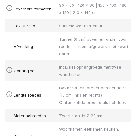
90 x 60 | 120 x 80 | 150 x 100 | 180
Leverbare formaten
x 120 | 210 x 140 cm
Textuur stof
Subtiele weefstructuur
Tunnel (6 cm) boven en onder voor
Afwerking
roede, rondom afgewerkt met zwart
garen
Inclusief ophangroede met twee
Ophanging
wandhaken
Boven:
30 cm breder dan het doek
Lengte roedes
(15 cm links en rechts)
Onder:
zelfde breedte als het doek
Materiaal roedes
Zwart staal in Ø 29 mm
Woonkamer, eetkamer, keuken,