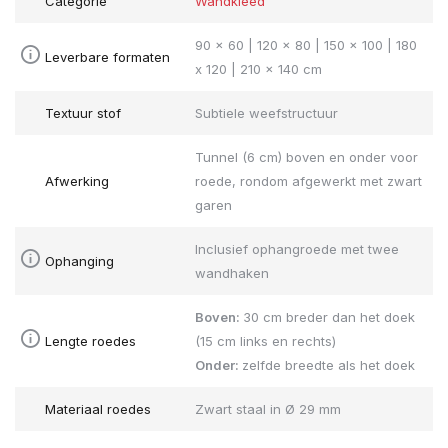
Categorie
Wandkleed
90 x 60 | 120 x 80 | 150 x 100 | 180
Leverbare formaten
x 120 | 210 x 140 cm
Textuur stof
Subtiele weefstructuur
Tunnel (6 cm) boven en onder voor
Afwerking
roede, rondom afgewerkt met zwart
garen
Inclusief ophangroede met twee
Ophanging
wandhaken
Boven:
30 cm breder dan het doek
Lengte roedes
(15 cm links en rechts)
Onder:
zelfde breedte als het doek
Materiaal roedes
Zwart staal in Ø 29 mm