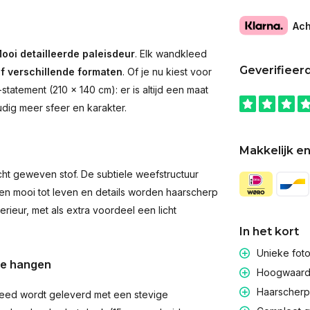
Ach
ooi detailleerde paleisdeur
. Elk wandkleed
Geverifieer
jf verschillende formaten
. Of je nu kiest voor
atement (210 × 140 cm): er is altijd een maat
udig meer sfeer en karakter.
Makkelijk en
t geweven stof. De subtiele weefstructuur
men mooi tot leven en details worden haarscherp
rieur, met als extra voordeel een licht
In het kort
Unieke fot
te hangen
Hoogwaardig
Haarscherpe
eed wordt geleverd met een stevige