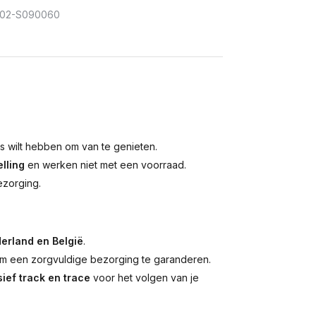
302-S090060
is wilt hebben om van te genieten.
lling
en werken niet met een voorraad.
ezorging.
erland en België
.
 een zorgvuldige bezorging te garanderen.
ief track en trace
voor het volgen van je