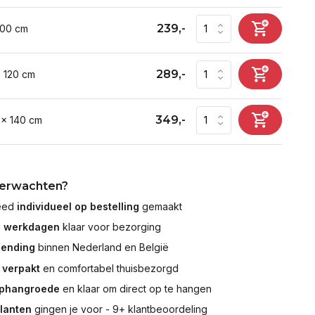
239,-
100 cm
289,-
x 120 cm
349,-
 x 140 cm
verwachten?
leed
individueel op bestelling
gemaakt
7 werkdagen
klaar voor bezorging
zending
binnen Nederland en België
 verpakt
en comfortabel thuisbezorgd
ophangroede
en klaar om direct op te hangen
klanten
gingen je voor - 9+ klantbeoordeling