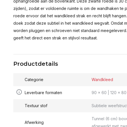
ophangroede aan de bovenkant. Deze zwarte roede is 30 c
zijden), zodat er voldoende ruimte is om de wandhaken te p
roede ervoor dat het wandkleed strak en recht blijft hange
doek zodat deze subtiel in het wandkleed wegvalt. Omdat 
worden pluggen en schroeven niet standaard meegeleverd.
geeft het direct een strak en stijlvol resultaat.
Productdetails
Categorie
Wandkleed
Leverbare formaten
90 x 60 | 120 x 80 
Textuur stof
Subtiele weefstruc
Tunnel (6 cm) bov
Afwerking
afgewerkt met zwa