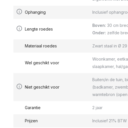
Ophanging
Inclusief ophang
Boven:
30 cm bred
Lengte roedes
Onder:
zelfde bre
Materiaal roedes
Zwart staal in Ø 2
Woonkamer, eetkam
Wel geschikt voor
slaapkamer, hal/g
Buiten/in de tuin, b
Niet geschikt voor
(badkamer, zwemba
warmtebron (open 
Garantie
2 jaar
Prijzen
Inclusief 21% BTW 