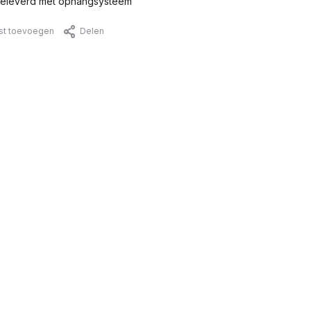
eleverd met ophangsysteem
jst toevoegen
Delen