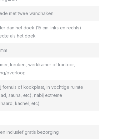
roede met twee wandhaken
er dan het doek (15 cm links en rechts)
edte als het doek
9 mm
er, keuken, werkkamer of kantoor,
ang/overloop
ij fornuis of kookplaat, in vochtige ruimte
d, sauna, etc), nabij extreme
haard, kachel, etc)
en inclusief gratis bezorging