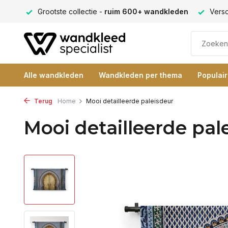
ng 9+
Grootste collectie -
ruim 600+ wandkleden
Versc
Alle wandkleden
Wandkleden per thema
Populai
Terug
Home
Mooi detailleerde paleisdeur
Mooi detailleerde pal