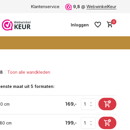
ten -
klantbeoordeling 9+
Klantenservice
Grootste collectie -
9,8
@
WebwinkelKeur
ruim 600+ wa
0
Inloggen
,8
Toon alle wandkleden
Account aanmaken
Account aanmaken
enste maat uit 5 formaten:
169,-
60 cm
199,-
 80 cm