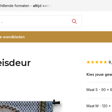
hillende formaten -
altijd een passende maat
Vele blije klan
re wandkleden
eisdeur
9
Kies jouw gew
Maat S - 90 x 
Maat M - 120 x