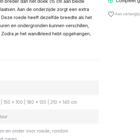
Compleet g
m breder dan het doek (15 cm aan beide
laatsen. Aan de onderzijde zorgt een extra
Aan verlangli
n. Deze roede heeft dezelfde breedte als het
muren en ondergronden kunnen verschillen,
 Zodra je het wandkleed hebt opgehangen,
| 150 x 100 | 180 x 120 | 210 x 140 cm
tuur
en en onder voor roede, rondom
rt garen