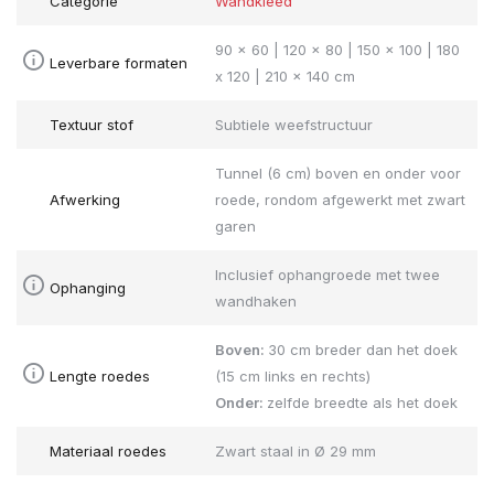
Categorie
Wandkleed
90 x 60 | 120 x 80 | 150 x 100 | 180
Leverbare formaten
x 120 | 210 x 140 cm
Textuur stof
Subtiele weefstructuur
Tunnel (6 cm) boven en onder voor
Afwerking
roede, rondom afgewerkt met zwart
garen
Inclusief ophangroede met twee
Ophanging
wandhaken
Boven:
30 cm breder dan het doek
Lengte roedes
(15 cm links en rechts)
Onder:
zelfde breedte als het doek
Materiaal roedes
Zwart staal in Ø 29 mm