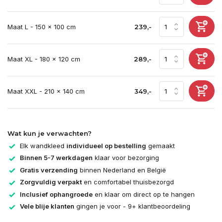
Maat L - 150 x 100 cm
239,-
Maat XL - 180 x 120 cm
289,-
Maat XXL - 210 x 140 cm
349,-
Wat kun je verwachten?
Elk wandkleed
individueel op bestelling
gemaakt
Binnen 5-7 werkdagen
klaar voor bezorging
Gratis verzending
binnen Nederland en België
Zorgvuldig verpakt
en comfortabel thuisbezorgd
Inclusief ophangroede
en klaar om direct op te hangen
Vele blije klanten
gingen je voor - 9+ klantbeoordeling