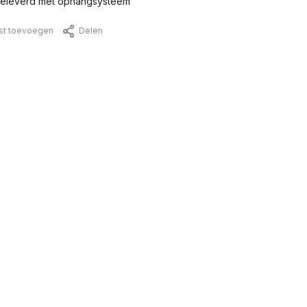
eleverd met ophangsysteem
jst toevoegen
Delen