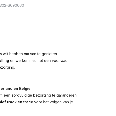
302-S090060
is wilt hebben om van te genieten.
lling
en werken niet met een voorraad.
ezorging.
erland en België
.
 een zorgvuldige bezorging te garanderen.
ief track en trace
voor het volgen van je