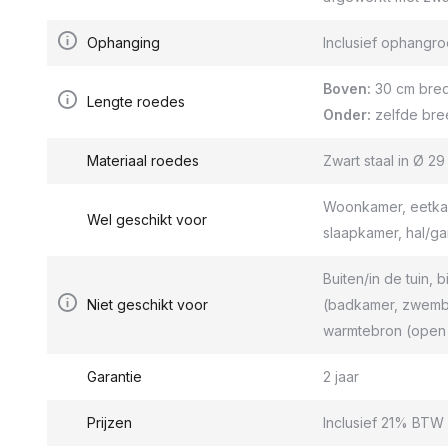
Ophanging
Inclusief ophang
Boven:
30 cm bred
Lengte roedes
Onder:
zelfde bre
Materiaal roedes
Zwart staal in Ø 2
Woonkamer, eetkam
Wel geschikt voor
slaapkamer, hal/g
Buiten/in de tuin, b
Niet geschikt voor
(badkamer, zwemba
warmtebron (open 
Garantie
2 jaar
Prijzen
Inclusief 21% BTW 