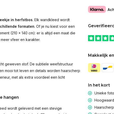
Ach
eekje in herfstbos
. Elk wandkleed wordt
Geverifieer
schillende formaten
. Of je nu kiest voor een
ent (210 × 140 cm): er is altijd een maat die
 meer sfeer en karakter.
Makkelijk en
t geweven stof. De subtiele weefstructuur
men mooi tot leven en details worden haarscherp
rieur, met als extra voordeel een licht
In het kort
Unieke fot
te hangen
Hoogwaardig
Haarscherpe
eed wordt geleverd met een stevige