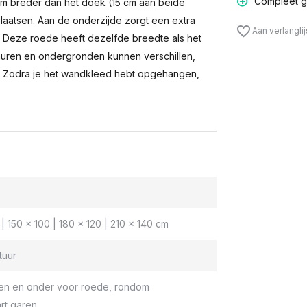
Compleet g
m breder dan het doek (15 cm aan beide
laatsen. Aan de onderzijde zorgt een extra
Aan verlangli
n. Deze roede heeft dezelfde breedte als het
muren en ondergronden kunnen verschillen,
 Zodra je het wandkleed hebt opgehangen,
| 150 x 100 | 180 x 120 | 210 x 140 cm
tuur
en en onder voor roede, rondom
rt garen