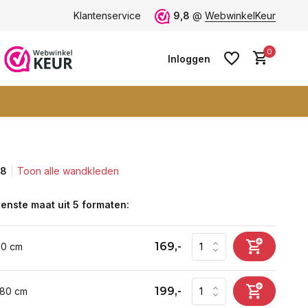
ten -
klantbeoordeling 9+
Klantenservice
Grootste collectie -
9,8
@
WebwinkelKeur
ruim 600+ wa
0
Inloggen
,8
Toon alle wandkleden
Account aanmaken
Account aanmaken
enste maat uit 5 formaten:
169,-
60 cm
199,-
 80 cm