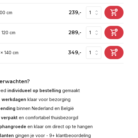
239,-
100 cm
289,-
x 120 cm
349,-
 x 140 cm
verwachten?
leed
individueel op bestelling
gemaakt
7 werkdagen
klaar voor bezorging
zending
binnen Nederland en België
 verpakt
en comfortabel thuisbezorgd
ophangroede
en klaar om direct op te hangen
klanten
gingen je voor - 9+ klantbeoordeling