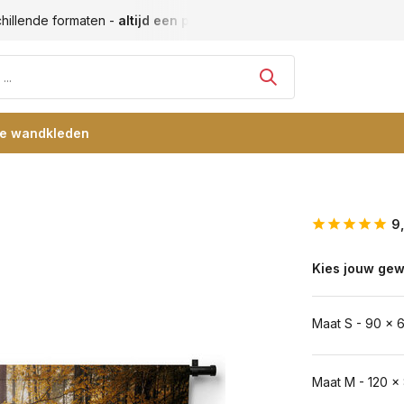
hillende formaten -
altijd een passende maat
Vele blije klan
re wandkleden
9
Kies jouw gew
Maat S - 90 x 
Maat M - 120 x