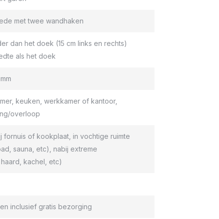
roede met twee wandhaken
er dan het doek (15 cm links en rechts)
edte als het doek
9 mm
er, keuken, werkkamer of kantoor,
ang/overloop
ij fornuis of kookplaat, in vochtige ruimte
d, sauna, etc), nabij extreme
haard, kachel, etc)
en inclusief gratis bezorging