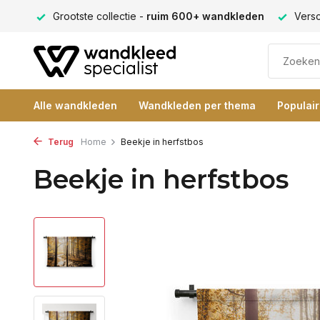
ng 9+
Grootste collectie -
ruim 600+ wandkleden
Versc
Alle wandkleden
Wandkleden per thema
Populai
Terug
Home
Beekje in herfstbos
Beekje in herfstbos