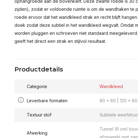
ophangroede aan de bovenkant. Deze zwarte roede is 30 c
zijden), zodat er voldoende ruimte is om de wandhaken te p
roede ervoor dat het wandkleed strak en recht blijft hange
doek zodat deze subtiel in het wandkleed wegvalt. Omdat 
worden pluggen en schroeven niet standaard meegeleverd.
geeft het direct een strak en stijlvol resultaat.
Productdetails
Categorie
Wandkleed
Leverbare formaten
90 x 60 | 120 x 80 
Textuur stof
Subtiele weefstruc
Tunnel (6 cm) bov
Afwerking
afgewerkt met zwa