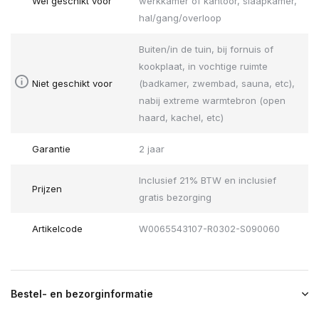
Wel geschikt voor
werkkamer of kantoor, slaapkamer,
hal/gang/overloop
Buiten/in de tuin, bij fornuis of
kookplaat, in vochtige ruimte
Niet geschikt voor
(badkamer, zwembad, sauna, etc),
nabij extreme warmtebron (open
haard, kachel, etc)
Garantie
2 jaar
Inclusief 21% BTW en inclusief
Prijzen
gratis bezorging
Artikelcode
W0065543107-R0302-S090060
Bestel- en bezorginformatie