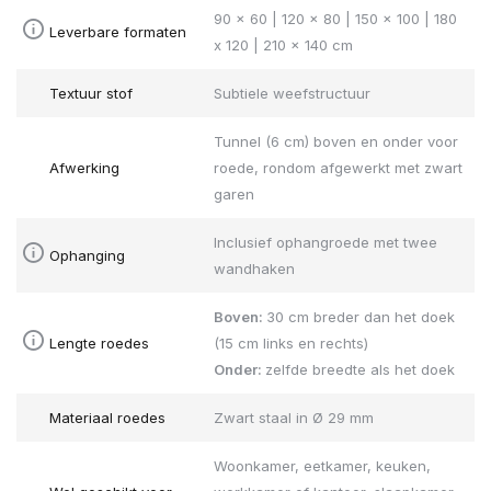
90 x 60 | 120 x 80 | 150 x 100 | 180
Leverbare formaten
x 120 | 210 x 140 cm
Textuur stof
Subtiele weefstructuur
Tunnel (6 cm) boven en onder voor
Afwerking
roede, rondom afgewerkt met zwart
garen
Inclusief ophangroede met twee
Ophanging
wandhaken
Boven:
30 cm breder dan het doek
Lengte roedes
(15 cm links en rechts)
Onder:
zelfde breedte als het doek
Materiaal roedes
Zwart staal in Ø 29 mm
Woonkamer, eetkamer, keuken,