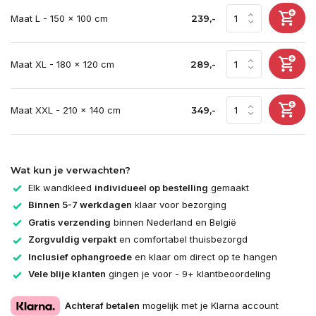
Maat L - 150 x 100 cm
239,-
Maat XL - 180 x 120 cm
289,-
Maat XXL - 210 x 140 cm
349,-
Wat kun je verwachten?
Elk wandkleed
individueel op bestelling
gemaakt
Binnen 5-7 werkdagen
klaar voor bezorging
Gratis verzending
binnen Nederland en België
Zorgvuldig verpakt
en comfortabel thuisbezorgd
Inclusief ophangroede
en klaar om direct op te hangen
Vele blije klanten
gingen je voor - 9+ klantbeoordeling
Achteraf betalen
mogelijk met je Klarna account