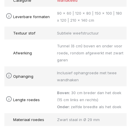
Categorie
Wandkleed
90 x 60 | 120 x 80 | 150 x 100 | 180
Leverbare formaten
x 120 | 210 x 140 cm
Textuur stof
Subtiele weefstructuur
Tunnel (6 cm) boven en onder voor
Afwerking
roede, rondom afgewerkt met zwart
garen
Inclusief ophangroede met twee
Ophanging
wandhaken
Boven:
30 cm breder dan het doek
Lengte roedes
(15 cm links en rechts)
Onder:
zelfde breedte als het doek
Materiaal roedes
Zwart staal in Ø 29 mm