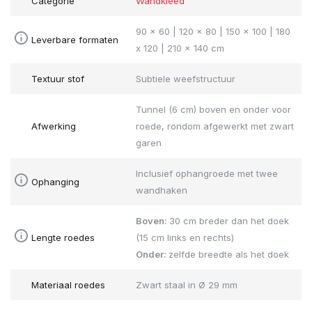
Categorie
Wandkleed
90 x 60 | 120 x 80 | 150 x 100 | 180
Leverbare formaten
x 120 | 210 x 140 cm
Textuur stof
Subtiele weefstructuur
Tunnel (6 cm) boven en onder voor
Afwerking
roede, rondom afgewerkt met zwart
garen
Inclusief ophangroede met twee
Ophanging
wandhaken
Boven:
30 cm breder dan het doek
Lengte roedes
(15 cm links en rechts)
Onder:
zelfde breedte als het doek
Materiaal roedes
Zwart staal in Ø 29 mm