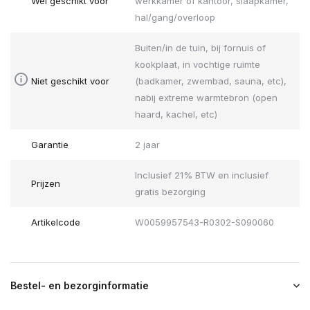
Wel geschikt voor
werkkamer of kantoor, slaapkamer,
hal/gang/overloop
Buiten/in de tuin, bij fornuis of
kookplaat, in vochtige ruimte
Niet geschikt voor
(badkamer, zwembad, sauna, etc),
nabij extreme warmtebron (open
haard, kachel, etc)
Garantie
2 jaar
Inclusief 21% BTW en inclusief
Prijzen
gratis bezorging
Artikelcode
W0059957543-R0302-S090060
Bestel- en bezorginformatie