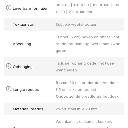
90 x 60 | 120 x 80 | 150 x 100 | 180
Leverbare formaten
x 120 | 210 x 140 cm
Textuur stof
Subtiele weefstructuur
Tunnel (6 cm) boven en onder voor
Afwerking
roede, rondom afgewerkt met zwart
garen
Inclusief ophangroede met twee
Ophanging
wandhaken
Boven:
30 cm breder dan het doek
Lengte roedes
(15 cm links en rechts)
Onder:
zelfde breedte als het doek
Materiaal roedes
Zwart staal in Ø 29 mm
Woonkamer, eetkamer, keuken,