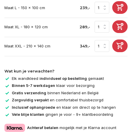
Maat L - 150 x 100 cm
239,-
Maat XL - 180 x 120 cm
289,-
Maat XXL - 210 x 140 cm
349,-
Wat kun je verwachten?
Elk wandkleed
individueel op bestelling
gemaakt
Binnen 5-7 werkdagen
klaar voor bezorging
Gratis verzending
binnen Nederland en België
Zorgvuldig verpakt
en comfortabel thuisbezorgd
Inclusief ophangroede
en klaar om direct op te hangen
Vele blije klanten
gingen je voor - 9+ klantbeoordeling
Achteraf betalen
mogelijk met je Klarna account