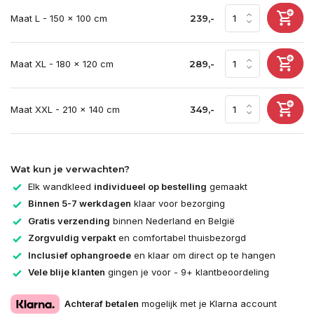
Maat L - 150 x 100 cm
239,-
Maat XL - 180 x 120 cm
289,-
Maat XXL - 210 x 140 cm
349,-
Wat kun je verwachten?
Elk wandkleed
individueel op bestelling
gemaakt
Binnen 5-7 werkdagen
klaar voor bezorging
Gratis verzending
binnen Nederland en België
Zorgvuldig verpakt
en comfortabel thuisbezorgd
Inclusief ophangroede
en klaar om direct op te hangen
Vele blije klanten
gingen je voor - 9+ klantbeoordeling
Achteraf betalen
mogelijk met je Klarna account