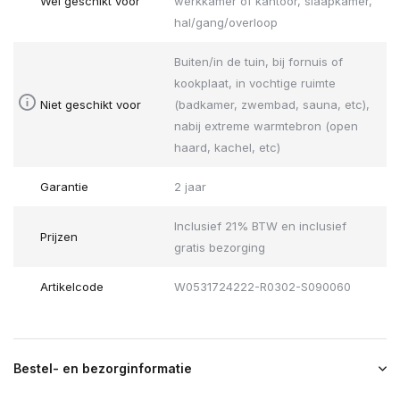
Wel geschikt voor
werkkamer of kantoor, slaapkamer,
hal/gang/overloop
Buiten/in de tuin, bij fornuis of
kookplaat, in vochtige ruimte
Niet geschikt voor
(badkamer, zwembad, sauna, etc),
nabij extreme warmtebron (open
haard, kachel, etc)
Garantie
2 jaar
Inclusief 21% BTW en inclusief
Prijzen
gratis bezorging
Artikelcode
W0531724222-R0302-S090060
Bestel- en bezorginformatie