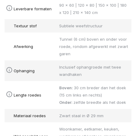
90 x 60 | 120 x 80 | 150 x 100 | 180
Leverbare formaten
x 120 | 210 x 140 cm
Textuur stof
Subtiele weefstructuur
Tunnel (6 cm) boven en onder voor
Afwerking
roede, rondom afgewerkt met zwart
garen
Inclusief ophangroede met twee
Ophanging
wandhaken
Boven:
30 cm breder dan het doek
Lengte roedes
(15 cm links en rechts)
Onder:
zelfde breedte als het doek
Materiaal roedes
Zwart staal in Ø 29 mm
Woonkamer, eetkamer, keuken,