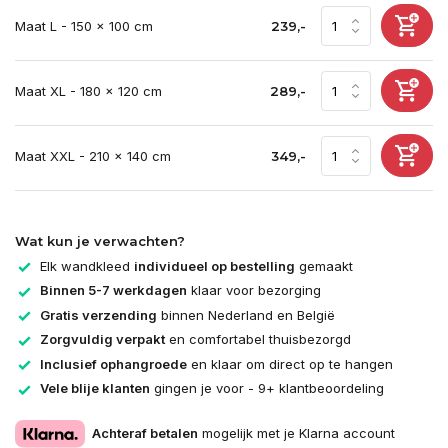
Maat L - 150 x 100 cm
239,-
Maat XL - 180 x 120 cm
289,-
Maat XXL - 210 x 140 cm
349,-
Wat kun je verwachten?
Elk wandkleed
individueel op bestelling
gemaakt
Binnen 5-7 werkdagen
klaar voor bezorging
Gratis verzending
binnen Nederland en België
Zorgvuldig verpakt
en comfortabel thuisbezorgd
Inclusief ophangroede
en klaar om direct op te hangen
Vele blije klanten
gingen je voor - 9+ klantbeoordeling
Achteraf betalen
mogelijk met je Klarna account