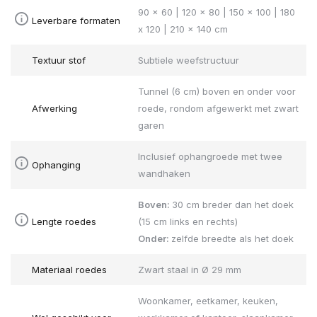
90 x 60 | 120 x 80 | 150 x 100 | 180
Leverbare formaten
x 120 | 210 x 140 cm
Textuur stof
Subtiele weefstructuur
Tunnel (6 cm) boven en onder voor
Afwerking
roede, rondom afgewerkt met zwart
garen
Inclusief ophangroede met twee
Ophanging
wandhaken
Boven:
30 cm breder dan het doek
Lengte roedes
(15 cm links en rechts)
Onder:
zelfde breedte als het doek
Materiaal roedes
Zwart staal in Ø 29 mm
Woonkamer, eetkamer, keuken,