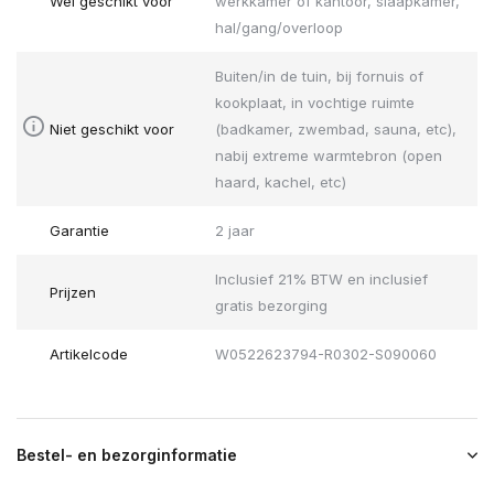
Wel geschikt voor
werkkamer of kantoor, slaapkamer,
hal/gang/overloop
Buiten/in de tuin, bij fornuis of
kookplaat, in vochtige ruimte
Niet geschikt voor
(badkamer, zwembad, sauna, etc),
nabij extreme warmtebron (open
haard, kachel, etc)
Garantie
2 jaar
Inclusief 21% BTW en inclusief
Prijzen
gratis bezorging
Artikelcode
W0522623794-R0302-S090060
Bestel- en bezorginformatie