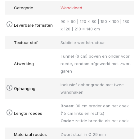
Categorie
Wandkleed
90 x 60 | 120 x 80 | 150 x 100 | 180
Leverbare formaten
x 120 | 210 x 140 cm
Textuur stof
Subtiele weefstructuur
Tunnel (6 cm) boven en onder voor
Afwerking
roede, rondom afgewerkt met zwart
garen
Inclusief ophangroede met twee
Ophanging
wandhaken
Boven:
30 cm breder dan het doek
Lengte roedes
(15 cm links en rechts)
Onder:
zelfde breedte als het doek
Materiaal roedes
Zwart staal in Ø 29 mm