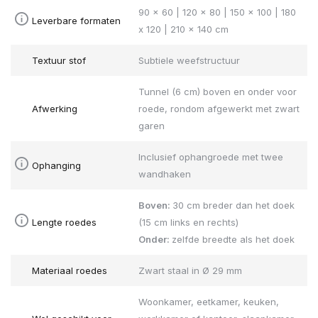
90 x 60 | 120 x 80 | 150 x 100 | 180
Leverbare formaten
x 120 | 210 x 140 cm
Textuur stof
Subtiele weefstructuur
Tunnel (6 cm) boven en onder voor
Afwerking
roede, rondom afgewerkt met zwart
garen
Inclusief ophangroede met twee
Ophanging
wandhaken
Boven:
30 cm breder dan het doek
Lengte roedes
(15 cm links en rechts)
Onder:
zelfde breedte als het doek
Materiaal roedes
Zwart staal in Ø 29 mm
Woonkamer, eetkamer, keuken,