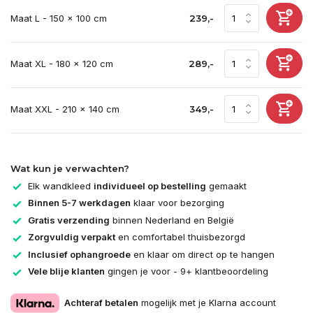
Maat L - 150 x 100 cm
239,-
Maat XL - 180 x 120 cm
289,-
Maat XXL - 210 x 140 cm
349,-
Wat kun je verwachten?
Elk wandkleed
individueel op bestelling
gemaakt
Binnen 5-7 werkdagen
klaar voor bezorging
Gratis verzending
binnen Nederland en België
Zorgvuldig verpakt
en comfortabel thuisbezorgd
Inclusief ophangroede
en klaar om direct op te hangen
Vele blije klanten
gingen je voor - 9+ klantbeoordeling
Achteraf betalen
mogelijk met je Klarna account