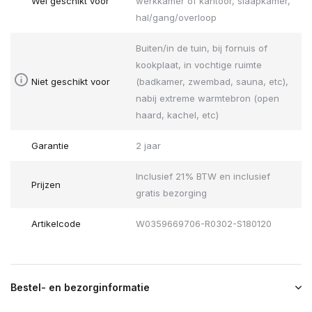
Wel geschikt voor
werkkamer of kantoor, slaapkamer,
hal/gang/overloop
Buiten/in de tuin, bij fornuis of
kookplaat, in vochtige ruimte
Niet geschikt voor
(badkamer, zwembad, sauna, etc),
nabij extreme warmtebron (open
haard, kachel, etc)
Garantie
2 jaar
Inclusief 21% BTW en inclusief
Prijzen
gratis bezorging
Artikelcode
W0359669706-R0302-S180120
Bestel- en bezorginformatie