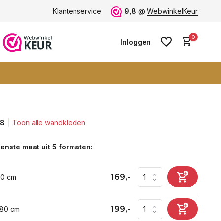
Vele blije klanten -
Klantenservice
klantbeoordeling 9+
9,8
@
WebwinkelKeur
0
Inloggen
,8
Toon alle wandkleden
Account aanmaken
Account aanmaken
enste maat uit 5 formaten:
169,-
60 cm
199,-
 80 cm