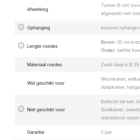
Tunnel (6 cm) bov
Afwerking
afgewerkt met zwa
Ophanging
Inclusief ophang
Boven:
30 cm bred
Lengte roedes
Onder:
zelfde bre
Materiaal roedes
Zwart staal in Ø 2
Woonkamer, eetkam
Wel geschikt voor
slaapkamer, hal/g
Buiten/in de tuin, b
Niet geschikt voor
(badkamer, zwemba
warmtebron (open 
Garantie
2 jaar