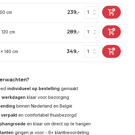
239,-
100 cm
289,-
x 120 cm
349,-
 x 140 cm
verwachten?
leed
individueel op bestelling
gemaakt
7 werkdagen
klaar voor bezorging
zending
binnen Nederland en België
 verpakt
en comfortabel thuisbezorgd
ophangroede
en klaar om direct op te hangen
klanten
gingen je voor - 9+ klantbeoordeling