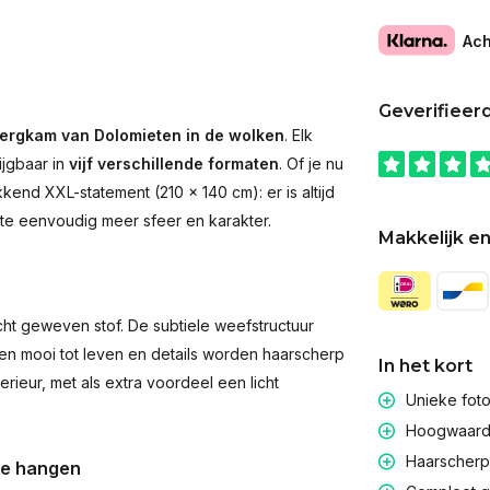
Ach
Geverifieer
ergkam van Dolomieten in de wolken
. Elk
ijgbaar in
vijf verschillende formaten
. Of je nu
end XXL-statement (210 × 140 cm): er is altijd
imte eenvoudig meer sfeer en karakter.
Makkelijk en
t geweven stof. De subtiele weefstructuur
men mooi tot leven en details worden haarscherp
In het kort
rieur, met als extra voordeel een licht
Unieke fot
Hoogwaardig
Haarscherpe
te hangen