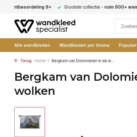
en -
klantbeoordeling 9+
Grootste collectie -
ruim 600+ wa
Alle wandkleden
Wandkleden per thema
Populai
Terug
Home
Bergkam van Dolomieten in de w...
Bergkam van Dolomie
wolken