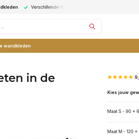
ndkleden
Verschillende formaten -
altijd een passende maat
re wandkleden
ten in de
9
Kies jouw gew
Maat S - 90 x 
Maat M - 120 x