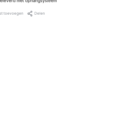
eleverd met ophangsysteem
jst toevoegen
Delen