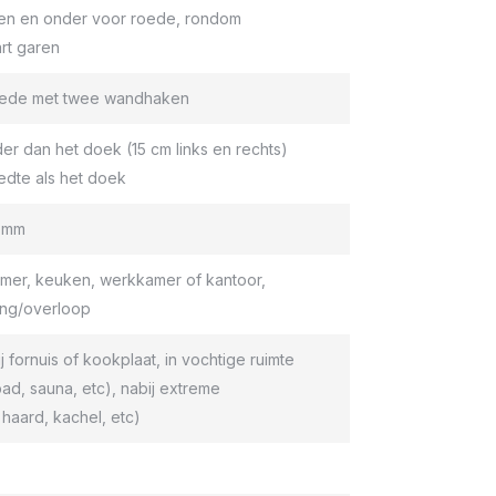
en en onder voor roede, rondom
rt garen
roede met twee wandhaken
er dan het doek (15 cm links en rechts)
edte als het doek
9 mm
er, keuken, werkkamer of kantoor,
ang/overloop
ij fornuis of kookplaat, in vochtige ruimte
d, sauna, etc), nabij extreme
haard, kachel, etc)