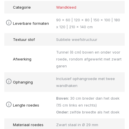
Categorie
Wandkleed
90 x 60 | 120 x 80 | 150 x 100 | 180
Leverbare formaten
x 120 | 210 x 140 cm
Textuur stof
Subtiele weefstructuur
Tunnel (6 cm) boven en onder voor
Afwerking
roede, rondom afgewerkt met zwart
garen
Inclusief ophangroede met twee
Ophanging
wandhaken
Boven:
30 cm breder dan het doek
Lengte roedes
(15 cm links en rechts)
Onder:
zelfde breedte als het doek
Materiaal roedes
Zwart staal in Ø 29 mm